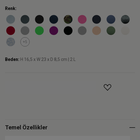
Renk:
+5
Beden:
H 16,5 x W 23 x D 8,5 cm | 2 L
GELINCE HABER VER
Temel Özellikler