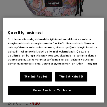
Çerez Bilgilendirmesi
Bu internet sitesinde, sizlere daha iyi hizmet sunabilmek ve kullanımı
Anasayfa
İndirim Tüm
İndirimli Aksesuarlar
kolaylaştırabilmek amacıyla çerezler ”cookie” kullanılmaktadır.Çerezler,
SPRINGER DOODLE FEST LIGHT BEL ÇANTASI
web sayfalarının kullanıcıları tanıması, sitenin içeriğinin iyileştirilmesi ve
geliştirilmesi amacıyla kişisel verilerinizi toplamaktadır. Çerezlerle
verdiğiniz izni
buraya
tıklayarak veya web sitesinde her sayfanın altında
Üzgünüz - bu ürün artık
bulabileceğiniz Çerez Politikası sayfasında yer alan bağlantı yoluyla her
zaman düzenleyebilirsiniz. Detaylı bilgiye ulaşmak için lütfen
Tıklayınız
mevcut değil
Tümünü Reddet
Tümünü Kabul Et
SPRINGER DOODLE FEST LIGHT
BEL ÇANTASI
Çerez Ayarlarını Yapılandır
874,30 TL
1.249,00 TL
-%30