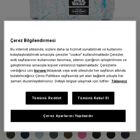
Çerez Bilgilendirmesi
Bu internet sitesinde, sizlere daha iyi hizmet sunabilmek ve kullanımı
Anasayfa
Sırt Çantaları
Okul çantaları
kolaylaştırabilmek amacıyla çerezler ”cookie” kullanılmaktadır.Çerezler,
STAR WARS X EASTPAK PADDED PAK'R SW LIGHT SIDE SIRT ÇANTASI
web sayfalarının kullanıcıları tanıması, sitenin içeriğinin iyileştirilmesi ve
geliştirilmesi amacıyla kişisel verilerinizi toplamaktadır. Çerezlerle
STAR WARS X EASTPAK
verdiğiniz izni
buraya
tıklayarak veya web sitesinde her sayfanın altında
bulabileceğiniz Çerez Politikası sayfasında yer alan bağlantı yoluyla her
PADDED PAK'R SW LIGHT SIDE
zaman düzenleyebilirsiniz. Detaylı bilgiye ulaşmak için lütfen
Tıklayınız
SIRT ÇANTASI
Tümünü Reddet
Tümünü Kabul Et
4.199,30 TL
5.999,00 TL
-%30
Çerez Ayarlarını Yapılandır
Renk:
Sw Light Side