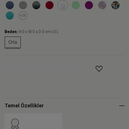
+28
Beden:
H 0 x W 0 x D 0 cm | 0 L
Orta
GELINCE HABER VER
Temel Özellikler