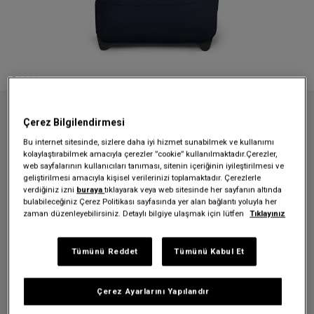
Anasayfa
Valizler
Strapverz
Çerez Bilgilendirmesi
STRAPVERZ S ULTRA MARINE TEKERLEKLİ VALİZ
Bu internet sitesinde, sizlere daha iyi hizmet sunabilmek ve kullanımı
STRAPVERZ S ULTRA MARINE
kolaylaştırabilmek amacıyla çerezler ”cookie” kullanılmaktadır.Çerezler,
web sayfalarının kullanıcıları tanıması, sitenin içeriğinin iyileştirilmesi ve
TEKERLEKLİ VALİZ
geliştirilmesi amacıyla kişisel verilerinizi toplamaktadır. Çerezlerle
verdiğiniz izni
buraya
tıklayarak veya web sitesinde her sayfanın altında
bulabileceğiniz Çerez Politikası sayfasında yer alan bağlantı yoluyla her
9.999,00 TL
zaman düzenleyebilirsiniz. Detaylı bilgiye ulaşmak için lütfen
Tıklayınız
Renk:
Ultra Marine
Tümünü Reddet
Tümünü Kabul Et
Çerez Ayarlarını Yapılandır
Beden:
H 51 x W 32,5 x D 24 cm | 42 L