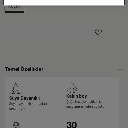
Küçük
GELINCE HABER VER
Temel Özellikler
Kabin boy
Suya Dayanıklı
Çoğu havayolu şirketi için
Suya dayanıklı kumaştan
onaylanmış kabin boyutu
üretilmiştir