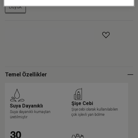
Büyük
GELINCE HABER VER
Temel Özellikler
Şişe Cebi
Suya Dayanıklı
Şişe cebi olarak kullanılabilen
Suya dayanıklı kumaştan
çok işlevli yan bölme
üretilmiştir