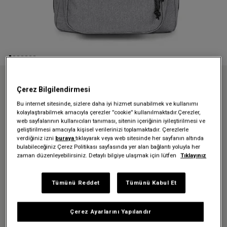
Anasayfa
Sırt Çantaları
Okul çantaları
Çerez Bilgilendirmesi
SUPLYER SUNDAY GREY SIRT ÇANTASI
Bu internet sitesinde, sizlere daha iyi hizmet sunabilmek ve kullanımı
SUPLYER SUNDAY GREY SIRT
kolaylaştırabilmek amacıyla çerezler ”cookie” kullanılmaktadır.Çerezler,
web sayfalarının kullanıcıları tanıması, sitenin içeriğinin iyileştirilmesi ve
ÇANTASI
geliştirilmesi amacıyla kişisel verilerinizi toplamaktadır. Çerezlerle
verdiğiniz izni
buraya
tıklayarak veya web sitesinde her sayfanın altında
bulabileceğiniz Çerez Politikası sayfasında yer alan bağlantı yoluyla her
6.999,00 TL
zaman düzenleyebilirsiniz. Detaylı bilgiye ulaşmak için lütfen
Tıklayınız
Renk:
Sunday Grey
Tümünü Reddet
Tümünü Kabul Et
Çerez Ayarlarını Yapılandır
Beden:
H 45,5 x W 32,5 x D 26 cm | 38 L