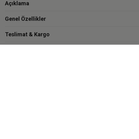
Açıklama
Genel Özellikler
Teslimat & Kargo
Garanti
Materyal ve Bakım
İthalatçı Bilgisi
Eastpak'i Keşfet