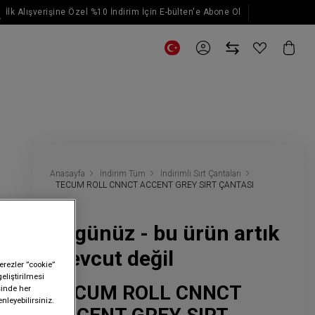
İlk Alışverişine Özel %10 İndirim İçin E-bülten'e Abone Ol
E-posta güncellemeleri için kaydol
Anasayfa
İndirim Tüm
İndirimli Sırt Çantaları
TECUM ROLL CNNCT ACCENT GREY SIRT ÇANTASI
Üzgünüz - bu ürün artık
mevcut değil
erezler ”cookie”
geliştirilmesi
TECUM ROLL CNNCT
sinde her
nleyebilirsiniz.