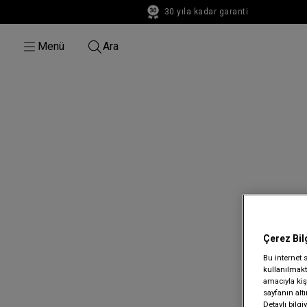
30 yıla kadar garanti
30 yıla kadar garanti
Menü
Ara
Çerez Bil
Bu internet 
kullanılmakta
amacıyla kişi
sayfanın alt
Detaylı bilg