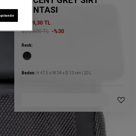
ACCENT GREY SIRT
ÇANTASI
apılandır
3.359,30 TL
4.799,00 TL
-%30
Renk:
Beden:
H 47,5 x W 34 x D 13 cm | 20 L
GELINCE HABER VER