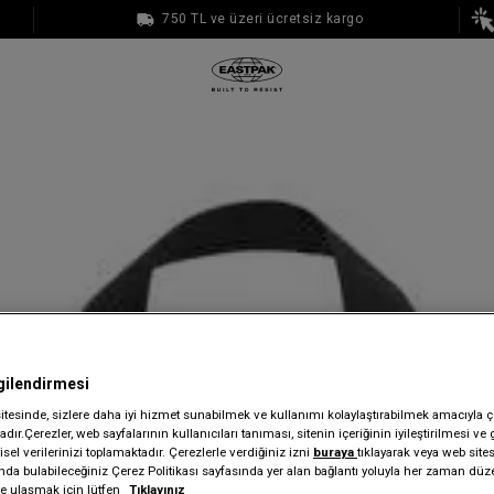
750 TL ve üzeri ücretsiz kargo
1000 TL ve üzeri ücretsiz kargo
gilendirmesi
sitesinde, sizlere daha iyi hizmet sunabilmek ve kullanımı kolaylaştırabilmek amacıyla ç
dır.Çerezler, web sayfalarının kullanıcıları tanıması, sitenin içeriğinin iyileştirilmesi ve 
sel verilerinizi toplamaktadır. Çerezlerle verdiğiniz izni
buraya
tıklayarak veya web site
ında bulabileceğiniz Çerez Politikası sayfasında yer alan bağlantı yoluyla her zaman düze
iye ulaşmak için lütfen
Tıklayınız