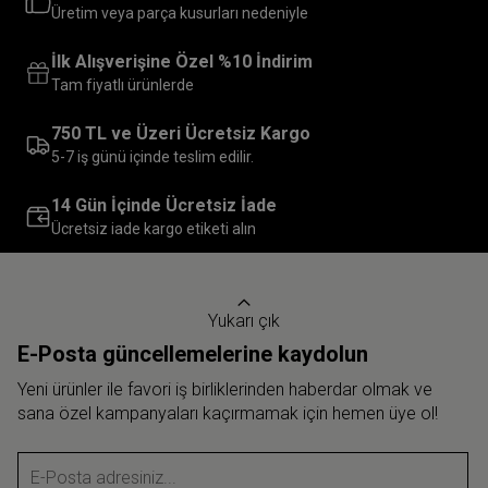
Üretim veya parça kusurları nedeniyle
İlk Alışverişine Özel %10 İndirim
Tam fiyatlı ürünlerde
750 TL ve Üzeri Ücretsiz Kargo
5-7 iş günü içinde teslim edilir.
14 Gün İçinde Ücretsiz İade
Ücretsiz iade kargo etiketi alın
Yukarı çık
E-Posta güncellemelerine kaydolun
Yeni ürünler ile favori iş birliklerinden haberdar olmak ve
sana özel kampanyaları kaçırmamak için hemen üye ol!
E-Posta adresiniz...