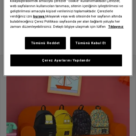
kolaylaştırabilmek amacıyla çerezler ”cookie” kullanılmaktadır.Çerezler,
web sayfalarının kullanıcıları tanıması, sitenin içeriğinin iyileştirilmesi ve
geliştirilmesi amacıyla kişisel verilerinizi toplamaktadır. Çerezlerle
Blog Arşivi
verdiğiniz izni
buraya
tıklayarak veya web sitesinde her sayfanın altında
bulabileceğiniz Çerez Politikası sayfasında yer alan bağlantı yoluyla her
2025
zaman düzenleyebilirsiniz. Detaylı bilgiye ulaşmak için lütfen
Tıklayınız
Ağustos (11)
Tümünü Reddet
Tümünü Kabul Et
Çerez Ayarlarını Yapılandır