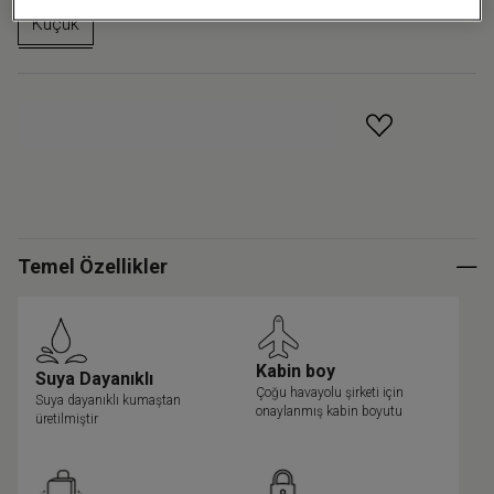
Küçük
GELINCE HABER VER
Temel Özellikler
Kabin boy
Suya Dayanıklı
Çoğu havayolu şirketi için
Suya dayanıklı kumaştan
onaylanmış kabin boyutu
üretilmiştir