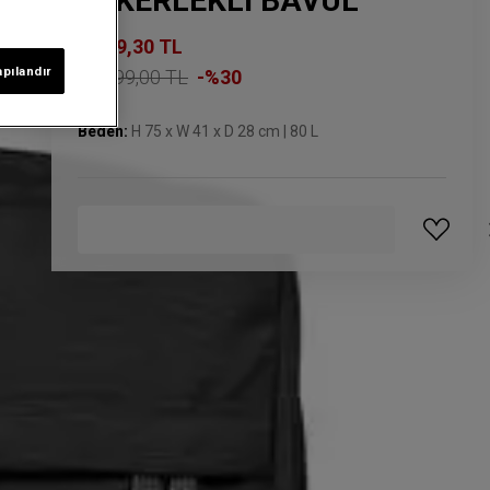
TEKERLEKLİ BAVUL
8.119,30 TL
apılandır
11.599,00 TL
-%30
Beden:
H 75 x W 41 x D 28 cm | 80 L
GELINCE HABER VER