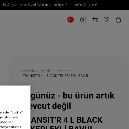
İlk Alışverişine Özel %10 İndirim İçin E-bülten'e Abone Ol
E-posta güncellemeleri için kaydol
Anasayfa
Valizler
Transit'r
TRANSIT'R 4 L BLACK TEKERLEKLİ BAVUL
Üzgünüz - bu ürün artık
mevcut değil
erezler ”cookie”
TRANSIT'R 4 L BLACK
geliştirilmesi
sinde her
nleyebilirsiniz.