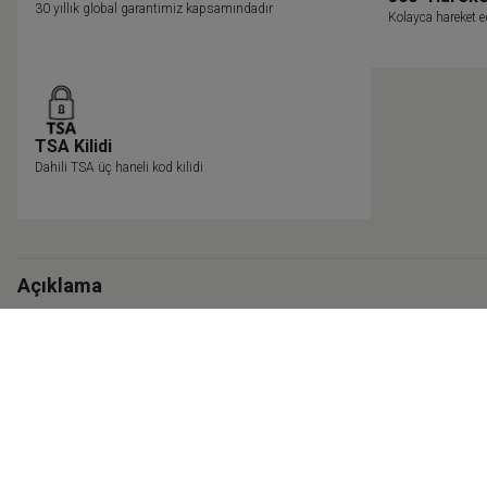
30 yıllık global garantimiz kapsamındadır
Kolayca hareket ed
TSA Kilidi
Dahili TSA üç haneli kod kilidi
Açıklama
Genel Özellikler
Teslimat & Kargo
Garanti