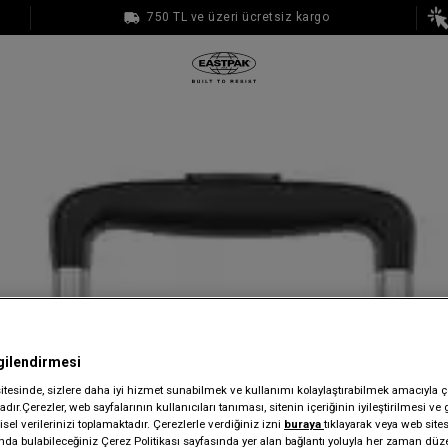
750 TL ve üzeri ücretsiz kargo
1000 TL ve üzeri ücretsiz kargo
gilendirmesi
sitesinde, sizlere daha iyi hizmet sunabilmek ve kullanımı kolaylaştırabilmek amacıyla ç
dır.Çerezler, web sayfalarının kullanıcıları tanıması, sitenin içeriğinin iyileştirilmesi ve 
sel verilerinizi toplamaktadır. Çerezlerle verdiğiniz izni
buraya
tıklayarak veya web site
ında bulabileceğiniz Çerez Politikası sayfasında yer alan bağlantı yoluyla her zaman düze