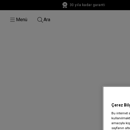
30 yıla kadar garanti
30 yıla kadar garanti
Menü
Ara
Çerez Bil
Bu internet 
kullanılmakta
amacıyla kişi
sayfanın alt