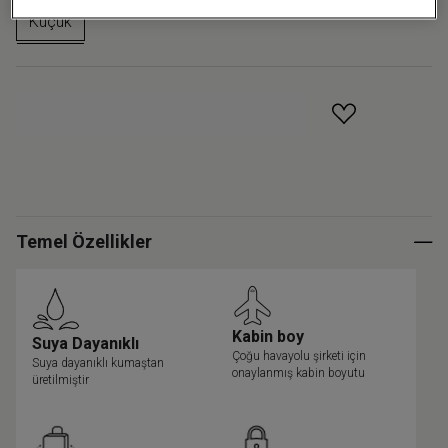
Küçük
GELINCE HABER VER
Temel Özellikler
Kabin boy
Suya Dayanıklı
Çoğu havayolu şirketi için
Suya dayanıklı kumaştan
onaylanmış kabin boyutu
üretilmiştir