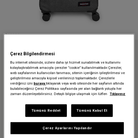
Anasayfa
Valizler
Transit'r4
Çerez Bilgilendirmesi
TRANSIT'R 4 S + BLACK DENIM TEKERLEKLİ VALİZ
Bu internet sitesinde, sizlere daha iyi hizmet sunabilmek ve kullanımı
TRANSIT'R 4 S + BLACK DENIM
kolaylaştırabilmek amacıyla çerezler ”cookie” kullanılmaktadır.Çerezler,
web sayfalarının kullanıcıları tanıması, sitenin içeriğinin iyileştirilmesi ve
TEKERLEKLİ VALİZ
geliştirilmesi amacıyla kişisel verilerinizi toplamaktadır. Çerezlerle
verdiğiniz izni
buraya
tıklayarak veya web sitesinde her sayfanın altında
bulabileceğiniz Çerez Politikası sayfasında yer alan bağlantı yoluyla her
11.999,00 TL
zaman düzenleyebilirsiniz. Detaylı bilgiye ulaşmak için lütfen
Tıklayınız
Renk:
Black Denim
Tümünü Reddet
Tümünü Kabul Et
Çerez Ayarlarını Yapılandır
Beden:
H 54 x W 35 x D 23 cm | 44 L