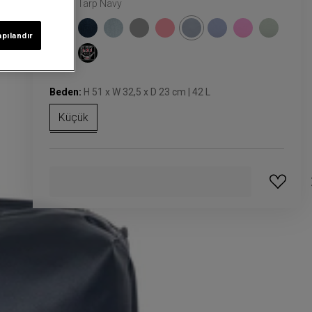
Renk:
Tarp Navy
apılandır
Beden:
H 51 x W 32,5 x D 23 cm | 42 L
Küçük
GELINCE HABER VER