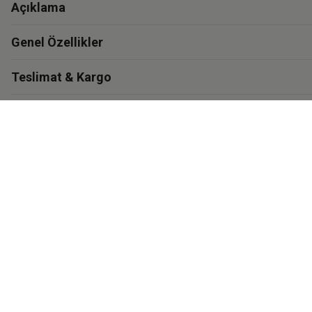
Açıklama
Genel Özellikler
Teslimat & Kargo
Garanti
Materyal ve Bakım
İthalatçı Bilgisi
Eastpak'i Keşfet