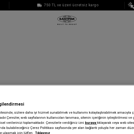
750 TL ve üzeri ücretsiz kargo
1000 TL ve üzeri ücretsiz kargo
gilendirmesi
sitesinde, sizlere daha iyi hizmet sunabilmek ve kullanımı kolaylaştırabilmek amacıyla ç
dır.Çerezler, web sayfalarının kullanıcıları tanıması, sitenin içeriğinin iyileştirilmesi ve 
sel verilerinizi toplamaktadır. Çerezlerle verdiğiniz izni
buraya
tıklayarak veya web site
ında bulabileceğiniz Çerez Politikası sayfasında yer alan bağlantı yoluyla her zaman düze
iye ulaşmak için lütfen
Tıklayınız