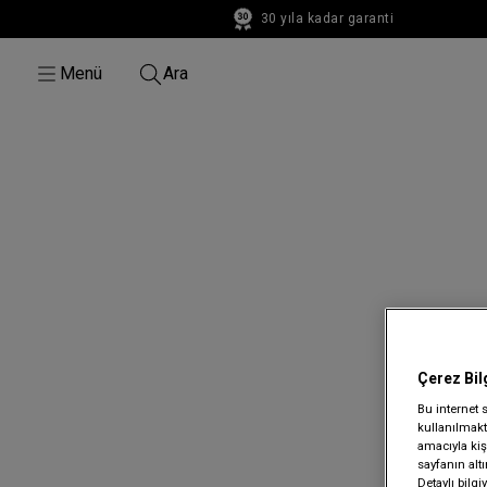
30 yıla kadar garanti
30 yıla kadar garanti
Menü
Ara
Çerez Bil
Bu internet 
kullanılmakta
amacıyla kişi
sayfanın alt
Detaylı bilg