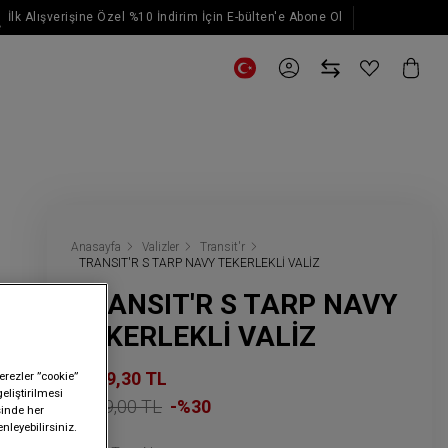
İlk Alışverişine Özel %10 İndirim İçin E-bülten'e Abone Ol
E-posta güncellemeleri için kaydol
Anasayfa
Valizler
Transit'r
TRANSIT'R S TARP NAVY TEKERLEKLİ VALİZ
TRANSIT'R S TARP NAVY
TEKERLEKLİ VALİZ
6.649,30 TL
erezler ”cookie”
geliştirilmesi
9.499,00 TL
-%30
sinde her
nleyebilirsiniz.