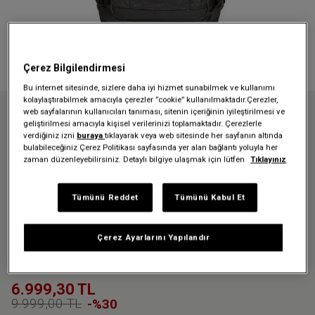
Çerez Bilgilendirmesi
Bu internet sitesinde, sizlere daha iyi hizmet sunabilmek ve kullanımı
kolaylaştırabilmek amacıyla çerezler ”cookie” kullanılmaktadır.Çerezler,
web sayfalarının kullanıcıları tanıması, sitenin içeriğinin iyileştirilmesi ve
Anasayfa
İndirim Tüm
İndirimli Valizler
geliştirilmesi amacıyla kişisel verilerinizi toplamaktadır. Çerezlerle
TRANVERZ CNNCT M ACCENT GREY TEKERLEKLİ VALİZ
verdiğiniz izni
buraya
tıklayarak veya web sitesinde her sayfanın altında
bulabileceğiniz Çerez Politikası sayfasında yer alan bağlantı yoluyla her
zaman düzenleyebilirsiniz. Detaylı bilgiye ulaşmak için lütfen
Tıklayınız
Üzgünüz - bu ürün artık
Tümünü Reddet
Tümünü Kabul Et
mevcut değil
TRANVERZ CNNCT M ACCENT
Çerez Ayarlarını Yapılandır
GREY TEKERLEKLİ VALİZ
6.999,30 TL
9.999,00 TL
-%30