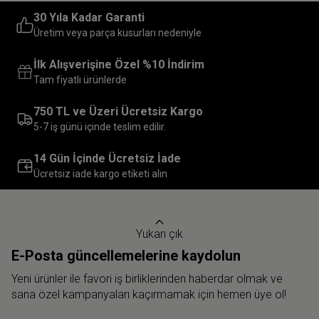
30 Yıla Kadar Garanti
Üretim veya parça kusurları nedeniyle
İlk Alışverişine Özel %10 İndirim
Tam fiyatlı ürünlerde
750 TL ve Üzeri Ücretsiz Kargo
5-7 iş günü içinde teslim edilir.
14 Gün İçinde Ücretsiz İade
Ücretsiz iade kargo etiketi alın
Yukarı çık
E-Posta güncellemelerine kaydolun
Yeni ürünler ile favori iş birliklerinden haberdar olmak ve
sana özel kampanyaları kaçırmamak için hemen üye ol!