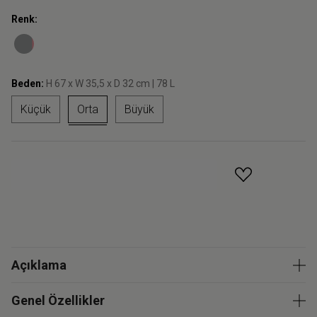
Renk:
Beden:
H 67 x W 35,5 x D 32 cm | 78 L
Küçük
Orta
Büyük
GELINCE HABER VER
Açıklama
Genel Özellikler