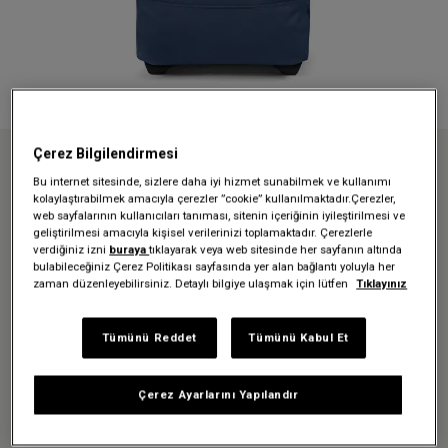
Çerez Bilgilendirmesi
Anasayfa
Valiz Kampanyası
Bu internet sitesinde, sizlere daha iyi hizmet sunabilmek ve kullanımı
TRANVERZ L POWDER PILOT TEKERLEKLİ VALİZ
kolaylaştırabilmek amacıyla çerezler ”cookie” kullanılmaktadır.Çerezler,
web sayfalarının kullanıcıları tanıması, sitenin içeriğinin iyileştirilmesi ve
TRANVERZ L POWDER PILOT
geliştirilmesi amacıyla kişisel verilerinizi toplamaktadır. Çerezlerle
verdiğiniz izni
buraya
tıklayarak veya web sitesinde her sayfanın altında
TEKERLEKLİ VALİZ
bulabileceğiniz Çerez Politikası sayfasında yer alan bağlantı yoluyla her
zaman düzenleyebilirsiniz. Detaylı bilgiye ulaşmak için lütfen
Tıklayınız
12.999,00 TL
Tümünü Reddet
Tümünü Kabul Et
Renk:
Powder Pilot
Çerez Ayarlarını Yapılandır
Beden:
H 79 x W 40 x D 33 cm | 121 L