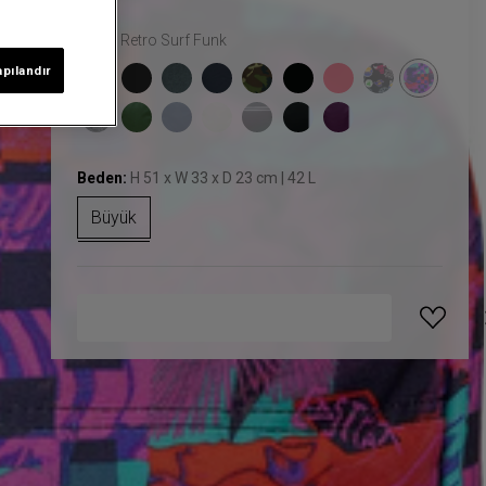
Renk:
Retro Surf Funk
apılandır
Beden:
H 51 x W 33 x D 23 cm | 42 L
Büyük
GELINCE HABER VER