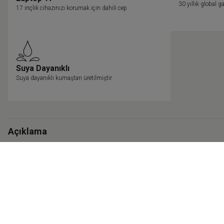
30 yıllık global
17 inçlik cihazınızı korumak için dahili cep
Suya Dayanıklı
Suya dayanıklı kumaştan üretilmiştir
Açıklama
Genel Özellikler
Teslimat & Kargo
Garanti