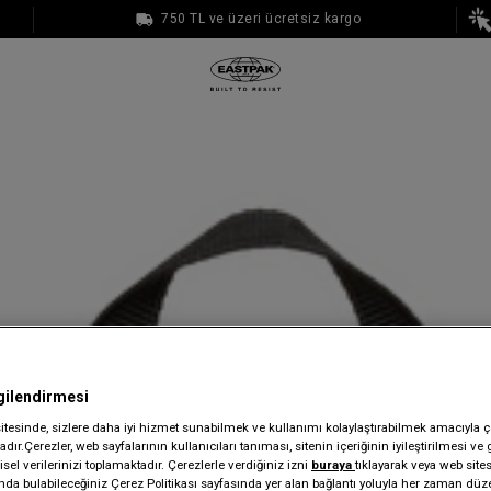
750 TL ve üzeri ücretsiz kargo
1000 TL ve üzeri ücretsiz kargo
gilendirmesi
sitesinde, sizlere daha iyi hizmet sunabilmek ve kullanımı kolaylaştırabilmek amacıyla ç
dır.Çerezler, web sayfalarının kullanıcıları tanıması, sitenin içeriğinin iyileştirilmesi ve 
sel verilerinizi toplamaktadır. Çerezlerle verdiğiniz izni
buraya
tıklayarak veya web site
ında bulabileceğiniz Çerez Politikası sayfasında yer alan bağlantı yoluyla her zaman düze