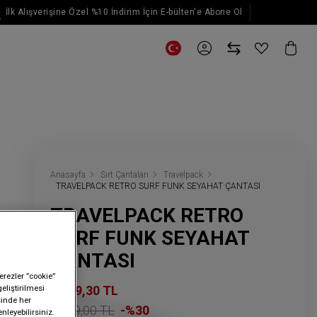
İlk Alışverişine Özel %10 İndirim İçin E-bülten'e Abone Ol
E-posta güncellemeleri için kaydol
Anasayfa
Sırt Çantaları
Travelpack
TRAVELPACK RETRO SURF FUNK SEYAHAT ÇANTASI
TRAVELPACK RETRO
SURF FUNK SEYAHAT
ÇANTASI
erezler ”cookie”
3.989,30 TL
geliştirilmesi
sinde her
5.699,00 TL
-%30
nleyebilirsiniz.