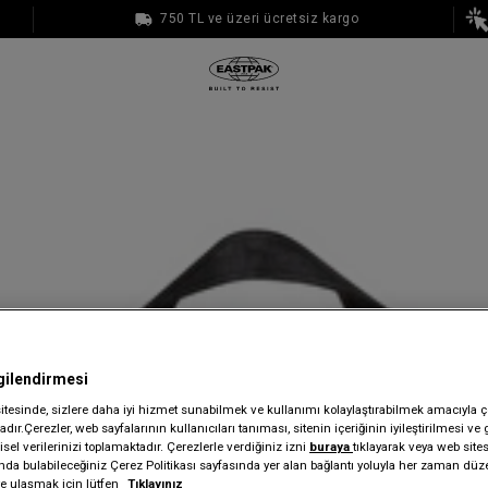
750 TL ve üzeri ücretsiz kargo
1000 TL ve üzeri ücretsiz kargo
gilendirmesi
sitesinde, sizlere daha iyi hizmet sunabilmek ve kullanımı kolaylaştırabilmek amacıyla ç
dır.Çerezler, web sayfalarının kullanıcıları tanıması, sitenin içeriğinin iyileştirilmesi ve 
sel verilerinizi toplamaktadır. Çerezlerle verdiğiniz izni
buraya
tıklayarak veya web site
ında bulabileceğiniz Çerez Politikası sayfasında yer alan bağlantı yoluyla her zaman düze
iye ulaşmak için lütfen
Tıklayınız