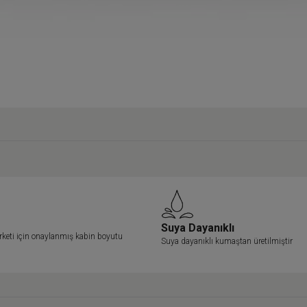
Suya Dayanıklı
rketi için onaylanmış kabin boyutu
Suya dayanıklı kumaştan üretilmiştir