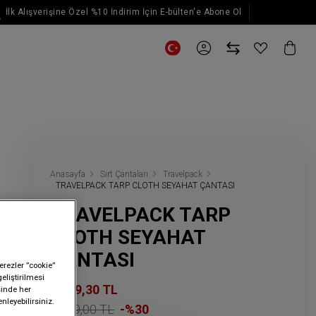
İlk Alışverişine Özel %10 İndirim İçin E-bülten'e Abone Ol
E-posta güncellemeleri için kaydol
Anasayfa
Sırt Çantaları
Travelpack
TRAVELPACK TARP CLOTH SEYAHAT ÇANTASI
TRAVELPACK TARP
CLOTH SEYAHAT
ÇANTASI
erezler ”cookie”
geliştirilmesi
4.899,30 TL
sinde her
nleyebilirsiniz.
6.999,00 TL
-%30