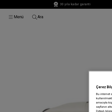
30 yıla kadar garanti
30 yıla kadar garanti
Menü
Ara
Çerez Bil
Bu internet 
kullanılmakta
amacıyla kişi
sayfanın alt
Detaylı bilg