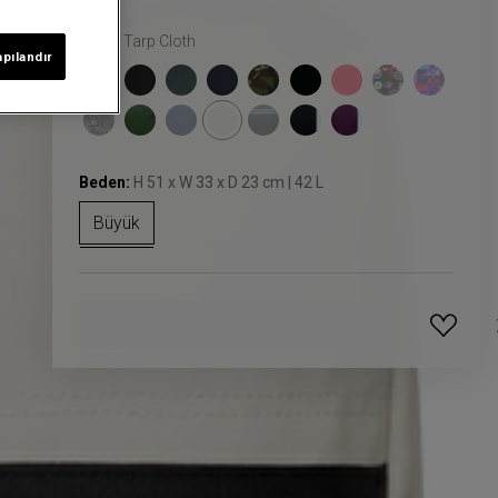
Renk:
Tarp Cloth
apılandır
Beden:
H 51 x W 33 x D 23 cm | 42 L
Büyük
GELINCE HABER VER