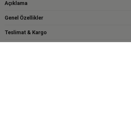
Açıklama
Genel Özellikler
Teslimat & Kargo
Garanti
Materyal ve Bakım
İthalatçı Bilgisi
Eastpak'i Keşfet