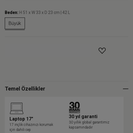
Beden:
H 51 x W 33 x D 23 cm | 42 L
Büyük
GELINCE HABER VER
Temel Özellikler
30 yıl garanti
Laptop 17"
30 yıllık global garantimiz
17 inçlik cihazınızı korumak
kapsamındadır
için dahili cep