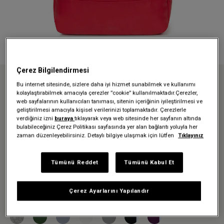
Çerez Bilgilendirmesi
Bu internet sitesinde, sizlere daha iyi hizmet sunabilmek ve kullanımı
Anasayfa
Özel koleksiyonlar
Tarp
kolaylaştırabilmek amacıyla çerezler ”cookie” kullanılmaktadır.Çerezler,
TRAVELPACK TARP RED SEYAHAT ÇANTASI
web sayfalarının kullanıcıları tanıması, sitenin içeriğinin iyileştirilmesi ve
TRAVELPACK TARP RED
geliştirilmesi amacıyla kişisel verilerinizi toplamaktadır. Çerezlerle
verdiğiniz izni
buraya
tıklayarak veya web sitesinde her sayfanın altında
SEYAHAT ÇANTASI
bulabileceğiniz Çerez Politikası sayfasında yer alan bağlantı yoluyla her
zaman düzenleyebilirsiniz. Detaylı bilgiye ulaşmak için lütfen
Tıklayınız
4.899,30 TL
6.999,00 TL
-%30
Tümünü Reddet
Tümünü Kabul Et
Renk:
Tarp Red
Çerez Ayarlarını Yapılandır