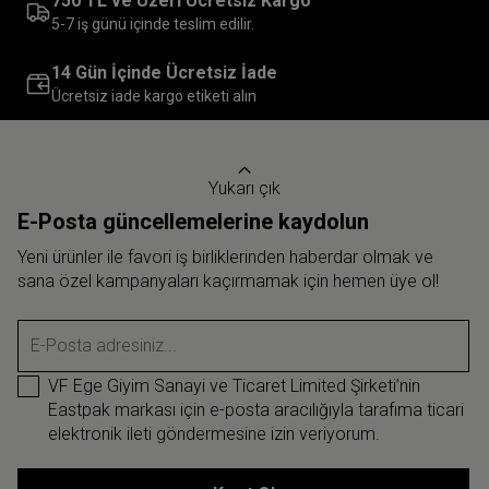
750 TL ve Üzeri Ücretsiz Kargo
5-7 iş günü içinde teslim edilir.
14 Gün İçinde Ücretsiz İade
Ücretsiz iade kargo etiketi alın
Yukarı çık
E-Posta güncellemelerine kaydolun
Yeni ürünler ile favori iş birliklerinden haberdar olmak ve
sana özel kampanyaları kaçırmamak için hemen üye ol!
E-Posta adresiniz...
VF Ege Giyim Sanayi ve Ticaret Limited Şirketi’nin
Eastpak markası için e-posta aracılığıyla tarafıma ticari
elektronik ileti göndermesine izin veriyorum.