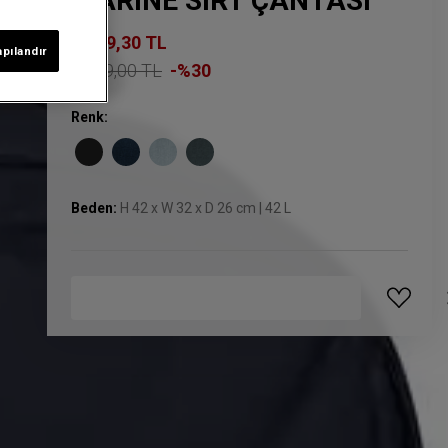
MARINE SIRT ÇANTASI
3.289,30 TL
apılandır
4.699,00 TL
-%30
Renk:
Beden:
H 42 x W 32 x D 26 cm | 42 L
GELINCE HABER VER