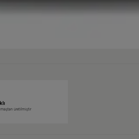
klı
maştan üretilmiştir