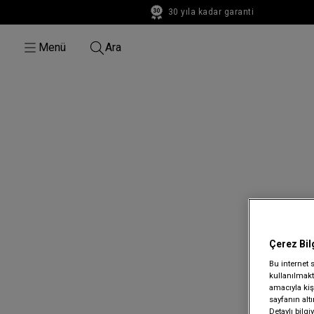
30 yıla kadar garanti
30 yıla kadar garanti
Menü
Ara
Çerez Bil
Bu internet 
kullanılmakta
amacıyla kişi
sayfanın alt
Detaylı bilg