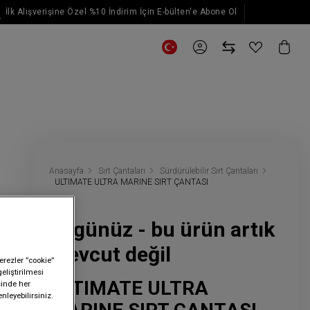
İlk Alışverişine Özel %10 İndirim İçin E-bülten'e Abone Ol
E-posta güncellemeleri için kaydol
Anasayfa
Sırt Çantaları
Sürdürülebilir Sırt Çantaları
ULTIMATE ULTRA MARINE SIRT ÇANTASI
Üzgünüz - bu ürün artık
mevcut değil
erezler ”cookie”
geliştirilmesi
ULTIMATE ULTRA
sinde her
nleyebilirsiniz.