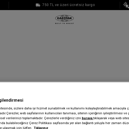
750 TL ve üzeri ücretsiz kargo
1000 TL ve üzeri ücretsiz kargo
gilendirmesi
sitesinde, sizlere daha iyi hizmet sunabilmek ve kullanımı kolaylaştırabilmek amacıyla ç
dır.Çerezler, web sayfalarının kullanıcıları tanıması, sitenin içeriğinin iyileştirilmesi ve 
sel verilerinizi toplamaktadır. Çerezlerle verdiğiniz izni
buraya
tıklayarak veya web site
ında bulabileceğiniz Çerez Politikası sayfasında yer alan bağlantı yoluyla her zaman düze
iye ulaşmak için lütfen
Tıklayınız