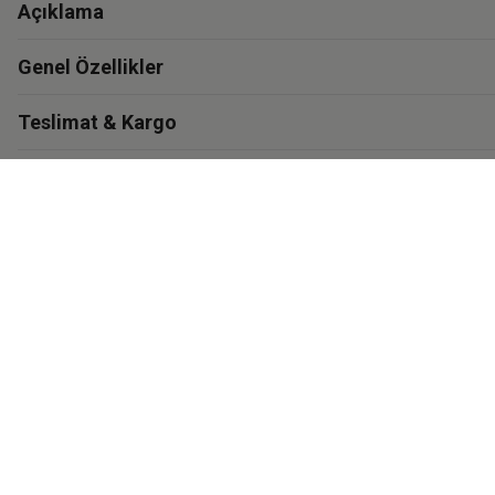
Açıklama
Genel Özellikler
Teslimat & Kargo
Garanti
Materyal ve Bakım
İthalatçı Bilgisi
Eastpak'i Keşfet