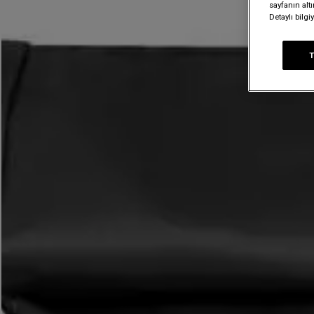
sayfanın alt
Detaylı bilg