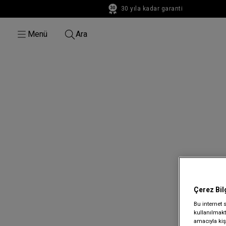
30 yıla kadar garanti
30 yıla kadar garanti
Menü
Ara
Çerez Bil
Bu internet 
kullanılmakta
amacıyla kişi