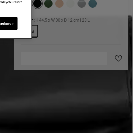
nleyebilirsiniz.
Beden:
H 44,5 x W 30 x D 12 cm | 23 L
apılandır
Orta
GELINCE HABER VER