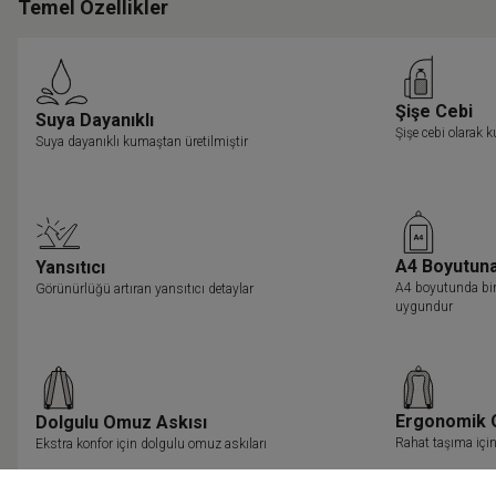
Temel Özellikler
Şişe Cebi
Suya Dayanıklı
Şişe cebi olarak k
Suya dayanıklı kumaştan üretilmiştir
A4 Boyutun
Yansıtıcı
A4 boyutunda bir
Görünürlüğü artıran yansıtıcı detaylar
uygundur
Ergonomik 
Dolgulu Omuz Askısı
Rahat taşıma içi
Ekstra konfor için dolgulu omuz askıları