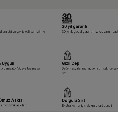
30 yıl garanti
ullanılabilen çok işlevli yan bölme
30 yıllık global garantimiz kapsamındad
a Uygun
Gizli Cep
 organizatör/dosya taşımaya
Değerli eşyalarınızı güvenli bir şekilde sa
cep
Omuz Askısı
Dolgulu Sırt
n ergonomik askılar
Ekstra konfor için dolgulu sırt paneli