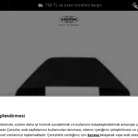
750 TL ve üzeri ücretsiz kargo
1000 TL ve üzeri ücretsiz kargo
gilendirmesi
sitesinde, sizlere daha iyi hizmet sunabilmek ve kullanımı kolaylaştırabilmek amacıyla ç
dır.Çerezler, web sayfalarının kullanıcıları tanıması, sitenin içeriğinin iyileştirilmesi ve 
sel verilerinizi toplamaktadır. Çerezlerle verdiğiniz izni
buraya
tıklayarak veya web site