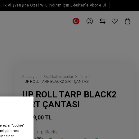
İlk Alışverişine Özel %10 İndirim İçin E-bülten'e Abone Ol
E-posta güncellemeleri için kaydol
Anasayfa
Özel koleksiyonlar
Tarp
UP ROLL TARP BLACK2 SIRT ÇANTASI
UP ROLL TARP BLACK2
SIRT ÇANTASI
4.499,00 TL
erezler ”cookie”
geliştirilmesi
Renk:
Tarp Black2
sinde her