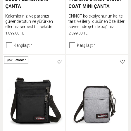
ÇANTA
COAT MİNİ ÇANTA
Kalemlerinizi ve paranızı
CNNCT koleksiyonunun kaliteli
güvende tutun ve yürürken
tarzı ve ileriyi düşünen özellikleri
elleriniz serbest bir şekilde
sayesinde şehirle bağınızı
müzik dinleyin
koparmayın. Klasik omuz
1.899,00 TL
2.899,00 TL
çantamız koruyucu dolgular ve
üst taşıma sapı ile yenilendi.
Karşılaştır
Karşılaştır
Farklı şekillerde kullanabilmek
için omuz askısını ayarlayın.
Çok Satanlar