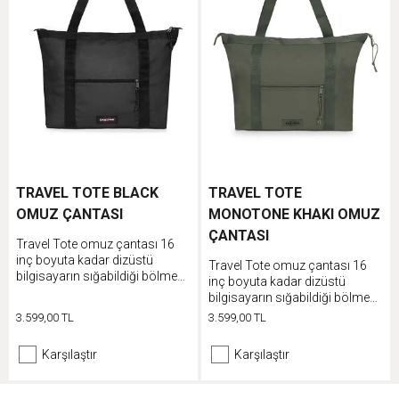
TRAVEL TOTE BLACK
TRAVEL TOTE
OMUZ ÇANTASI
MONOTONE KHAKI OMUZ
ÇANTASI
Travel Tote omuz çantası 16
inç boyuta kadar dizüstü
Travel Tote omuz çantası 16
bilgisayarın sığabildiği bölmesi
inç boyuta kadar dizüstü
bulunan geniş ana bölme ile
bilgisayarın sığabildiği bölmesi
günlük kullanım veya hafta
bulunan geniş ana bölme ile
3.599,00 TL
3.599,00 TL
sonu gezileri için ideal bir
günlük kullanım veya hafta
üründür.
sonu gezileri için ideal bir
Karşılaştır
Karşılaştır
üründür.