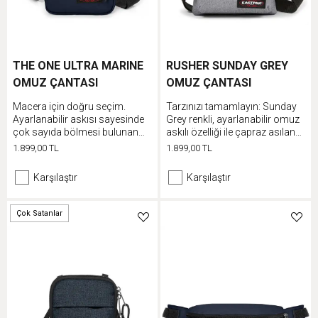
THE ONE ULTRA MARINE
RUSHER SUNDAY GREY
OMUZ ÇANTASI
OMUZ ÇANTASI
Macera için doğru seçim.
Tarzınızı tamamlayın: Sunday
Ayarlanabilir askısı sayesinde
Grey renkli, ayarlanabilir omuz
çok sayıda bölmesi bulunan
askılı özelliği ile çapraz asılan
klasik omuz çantamız farklı
günlük çantamız.
1.899,00 TL
1.899,00 TL
şekillerde kullanılabilir.
Karşılaştır
Karşılaştır
Çok Satanlar