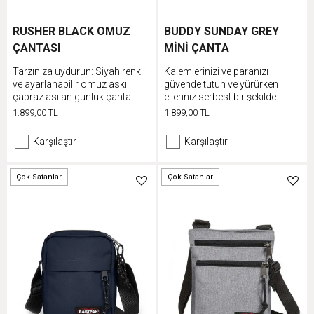
RUSHER BLACK OMUZ
BUDDY SUNDAY GREY
ÇANTASI
MİNİ ÇANTA
Tarzınıza uydurun: Siyah renkli
Kalemlerinizi ve paranızı
ve ayarlanabilir omuz askılı
güvende tutun ve yürürken
çapraz asılan günlük çanta
elleriniz serbest bir şekilde
müzik dinleyin
1.899,00 TL
1.899,00 TL
Karşılaştır
Karşılaştır
Çok Satanlar
Çok Satanlar
Düşük Stok