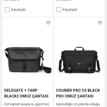
tarafında günlük eşyaların için
maceralarına götürecek.
iki adet cep bulunur, sırt paneli
Sportif mini çantamızda değerli
Karşılaştır
Karşılaştır
dolguludur ve ayarlanabilir
eşyaların için polar astarlı cep
omuz askısı sayesinde farklı
ve anahtarlarını takabileceğin
şekillerde takılabilir.
karabina anahtarlık bulunur.
DELEGATE + TARP
COURIER PRO CS BLACK
BLACK2 OMUZ ÇANTASI
PRO OMUZ ÇANTASI
Üst kaplamasıyla su geçirmez
İşlevselliğin ön planda olduğu