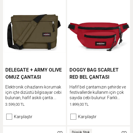
DELEGATE + ARMY OLIVE
DOGGY BAG SCARLET
OMUZ ÇANTASI
RED BEL ÇANTASI
Elektronik cihazlarını korumak
Hafif bel çantamızın şehirde ve
için içte dizüstü bilgisayar cebi
festivallerde kullanım için çok
bulunan, hafif askılı çanta.
sayıda cebi bulunur. Farklı
Bavuluna takmak için çekçek
şekillerde kullanabilmek için bel
3.599,00 TL
1.899,00 TL
kayışını kullan ve omuz askısını
çantasının kayışını ayarla ve
tarzına göre ayarla.
gündelik eşyalarını çok sayıda
Karşılaştır
Karşılaştır
bölmesine yerleştir.
Düşük Stok