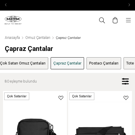
Anasayfa
Omuz Çantaları
Çapraz Çantalar
Çapraz Çantalar
Çok Satan Omuz Çantaları
Çapraz Çantalar
Postacı Çantaları
Tote
80 eşleşme bulundu
Çok Satanlar
Çok Satanlar