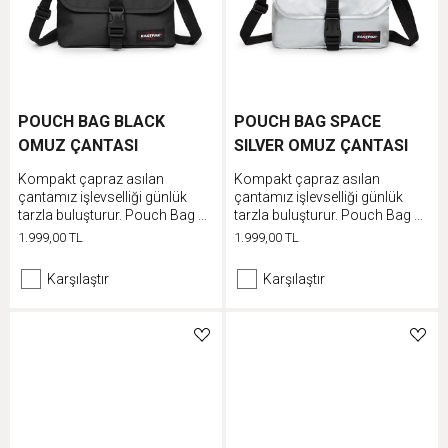
POUCH BAG BLACK
POUCH BAG SPACE
OMUZ ÇANTASI
SILVER OMUZ ÇANTASI
Kompakt çapraz asılan
Kompakt çapraz asılan
çantamız işlevselliği günlük
çantamız işlevselliği günlük
tarzla buluşturur. Pouch Bag su
tarzla buluşturur. Pouch Bag su
itici kaplamaya ve ayarlanabilir
itici kaplamaya ve ayarlanabilir
1.999,00 TL
1.999,00 TL
askısıyla pratik bir tasarıma
askısıyla pratik bir tasarıma
sahiptir ve 30 yıllık garantimizle
sahiptir ve 30 yıllık garantimizle
Karşılaştır
Karşılaştır
koruma altındadır.
koruma altındadır.