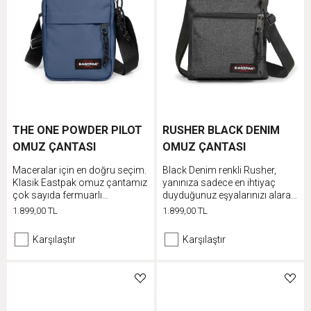
THE ONE POWDER PILOT
RUSHER BLACK DENIM
OMUZ ÇANTASI
OMUZ ÇANTASI
Maceralar için en doğru seçim.
Black Denim renkli Rusher,
Klasik Eastpak omuz çantamız
yanınıza sadece en ihtiyaç
çok sayıda fermuarlı
duyduğunuz eşyalarınızı alarak
bölmesiyle gündelik eşyalarınız
dışarı çıkmak istediğiniz günler
1.899,00 TL
1.899,00 TL
için birçok alana sahiptir. Farklı
için uygun omuz çantasıdır
şekillerde kullanabilmek için
Karşılaştır
Karşılaştır
mini çantanın kayışını
ayarlayın.