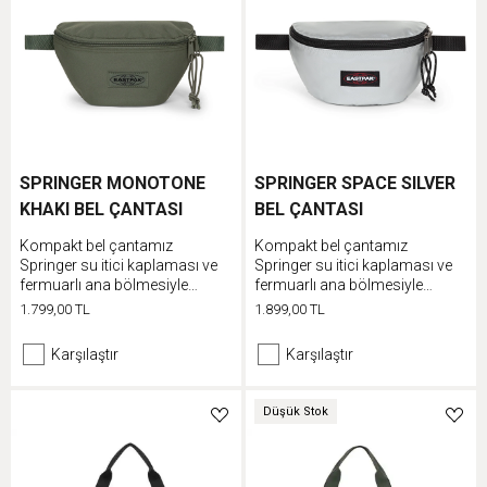
SPRINGER MONOTONE
SPRINGER SPACE SILVER
KHAKI BEL ÇANTASI
BEL ÇANTASI
Kompakt bel çantamız
Kompakt bel çantamız
Springer su itici kaplaması ve
Springer su itici kaplaması ve
fermuarlı ana bölmesiyle
fermuarlı ana bölmesiyle
eşyaların güvende olmasını
eşyaların güvende olmasını
1.799,00 TL
1.899,00 TL
sağlar. Günlük kullanımda bele
sağlar. Günlük kullanımda bele
takılarak rahatlık sunan bu ürün
takılarak rahatlık sunan bu ürün
Karşılaştır
Karşılaştır
30 yıllık garantimizle koruma
30 yıllık garantimizle koruma
altındadır.
altındadır.
Düşük Stok