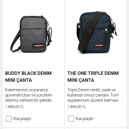
BUDDY BLACK DENIM
THE ONE TRIPLE DENIM
MİNİ ÇANTA
MİNİ ÇANTA
Kalemlerinizi ve paranızı
Triple Denim renkli, sade ve
güvende tutun ve yürürken
kullanışlı omuz çantası: Tüm
elleriniz serbest bir şekilde
eşyalarınızın düzenli kalması
müzik dinleyin
için tasarlandı
1.899,00 TL
1.899,00 TL
Karşılaştır
Karşılaştır