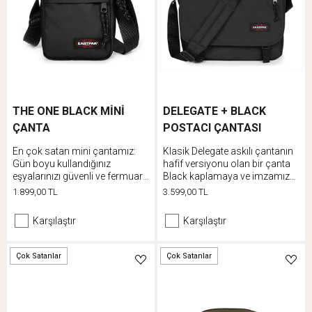
THE ONE BLACK MİNİ
DELEGATE + BLACK
ÇANTA
POSTACI ÇANTASI
En çok satan mini çantamız:
Klasik Delegate askılı çantanın
Gün boyu kullandığınız
hafif versiyonu olan bir çanta
eşyalarınızı güvenli ve fermuarlı
Black kaplamaya ve imzamız
ceplerine koyun
niteliğindeki ayarlanabilir omuz
1.899,00 TL
3.599,00 TL
askısına sahiptir
Karşılaştır
Karşılaştır
Çok Satanlar
Çok Satanlar