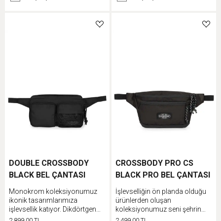
için polar astarlı cebi vardır ve
ayarlanabilir omuz askısı
sayesinde farklı şekillerde
kullanılabilir.
DOUBLE CROSSBODY
CROSSBODY PRO CS
BLACK BEL ÇANTASI
BLACK PRO BEL ÇANTASI
Monokrom koleksiyonumuz
İşlevselliğin ön planda olduğu
ikonik tasarımlarımıza
ürünlerden oluşan
işlevsellik katıyor. Dikdörtgen
koleksiyonumuz seni şehrin
tasarımlı bel çantamızın ön
sokaklarından outdoor
2.899,00 TL
2.499,00 TL