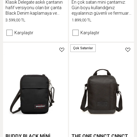
Klasik Delegate askılı çantanın
En çok satan mini çantamız:
hafif versiyonu olan bir çanta
Gün boyu kullandığınız
Black Denim kaplamaya ve
eşyalarınızı güvenli ve fermuarlı
imzamız niteliğindeki
ceplerine koyun
3.599,00 TL
1.899,00 TL
ayarlanabilir askıya sahiptir
Karşılaştır
Karşılaştır
Çok Satanlar
BUDDY BLACK MİNİ
THE ONE CNNCT CNNCT