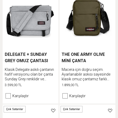
DELEGATE + SUNDAY
THE ONE ARMY OLIVE
GREY OMUZ ÇANTASI
MİNİ ÇANTA
Klasik Delegate askılı çantanın
Macera için doğru seçim.
hafif versiyonu olan bir çanta
Ayarlanabilir askısı sayesinde
Sunday Grey renklidir ve
klasik omuz çantamız farklı
imzamız niteliğindeki
şekillerde kullanılabilir.
3.599,00 TL
1.899,00 TL
ayarlanabilir askıya sahiptir
Karşılaştır
Karşılaştır
Çok Satanlar
Çok Satanlar