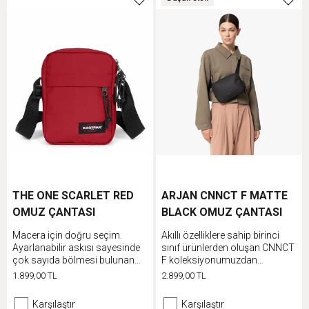
THE ONE SCARLET RED
ARJAN CNNCT F MATTE
OMUZ ÇANTASI
BLACK OMUZ ÇANTASI
Macera için doğru seçim.
Akıllı özelliklere sahip birinci
Ayarlanabilir askısı sayesinde
sınıf ürünlerden oluşan CNNCT
çok sayıda bölmesi bulunan
F koleksiyonumuzdan
klasik Eastpak omuz çantamız
minimalist mini çanta. Tarz bir
1.899,00 TL
2.899,00 TL
farklı şekillerde kullanılabilir.
görünüme sahip bu çantanın
sırt panelinde değerli eşyaların
Karşılaştır
Karşılaştır