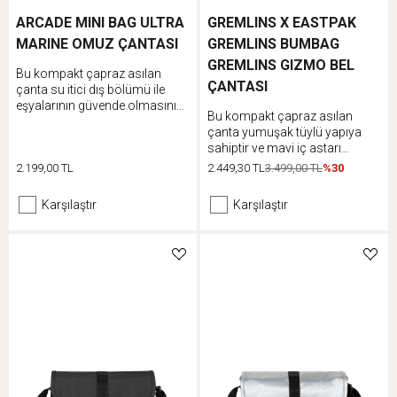
ARCADE MINI BAG ULTRA
GREMLINS X EASTPAK
MARINE OMUZ ÇANTASI
GREMLINS BUMBAG
GREMLINS GIZMO BEL
Bu kompakt çapraz asılan
ÇANTASI
çanta su itici dış bölümü ile
eşyalarının güvende olmasını
Bu kompakt çapraz asılan
sağlarken ayarlanabilir omuz
çanta yumuşak tüylü yapıya
askısı sayesinde farklı
sahiptir ve mavi iç astarı
şekillerde taşınabilir. Arcade
bulunur. Çift taraflı tasarımı
2.199,00 TL
2.449,30 TL
3.499,00 TL
%30
Mini Çanta günlük kullanıma
sayesinde tersyüz ederek farklı
yönelik tarz sahibi bir
bir şekilde kullanabilirsin.
görünüme sahiptir.
Karşılaştır
Karşılaştır