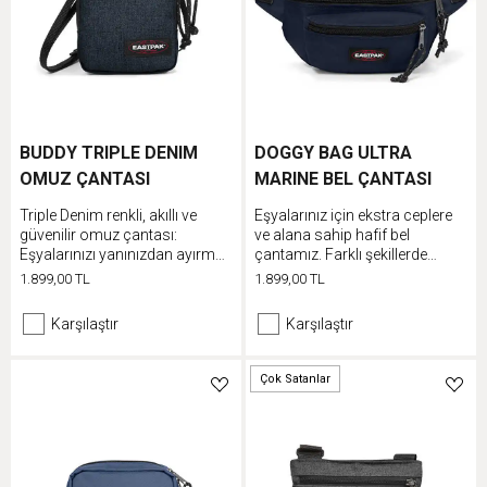
BUDDY TRIPLE DENIM
DOGGY BAG ULTRA
OMUZ ÇANTASI
MARINE BEL ÇANTASI
Triple Denim renkli, akıllı ve
Eşyalarınız için ekstra ceplere
güvenilir omuz çantası:
ve alana sahip hafif bel
Eşyalarınızı yanınızdan ayırmak
çantamız. Farklı şekillerde
istemediğiniz günler için
kullanabilmek için ayarlanabilir
1.899,00 TL
1.899,00 TL
tasarlanmıştır ve ayarlanabilir
bel kayışını kullanın.
kayışa sahiptir
Karşılaştır
Karşılaştır
Çok Satanlar