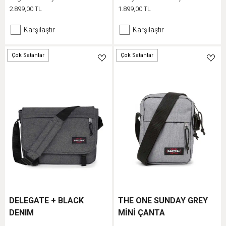
cesur desen ve renk
2.899,00 TL
1.899,00 TL
seçeneklerine sahiptir
Karşılaştır
Karşılaştır
Çok Satanlar
Çok Satanlar
DELEGATE + BLACK
THE ONE SUNDAY GREY
DENIM
MİNİ ÇANTA