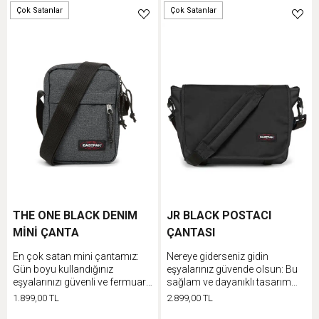
Çok Satanlar
Çok Satanlar
THE ONE BLACK DENIM
JR BLACK POSTACI
MİNİ ÇANTA
ÇANTASI
En çok satan mini çantamız:
Nereye giderseniz gidin
Gün boyu kullandığınız
eşyalarınız güvende olsun: Bu
eşyalarınızı güvenli ve fermuarlı
sağlam ve dayanıklı tasarım
ceplerine koyun
cesur desen ve renk
1.899,00 TL
2.899,00 TL
seçeneklerine sahiptir