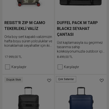
RESIST'R ZIP M CAMO
DUFFEL PACK M TARP
TEKERLEKLİ VALİZ
BLACK2 SEYAHAT
ÇANTASI
Orta boy sert kapaklı valizimizin
hafta boyu süren yolculuklar ve
Üst kaplamasıyla su geçirmez
konaklamalı seyahatler için iki
tasarıma sahip
adet fermuarlı bölmesi bulunur.
koleksiyonumuzla outdoor için
Hafif valiz kırmızı detayları,
hazır olacaksın. Hafta boyu
17.999,00 TL
8.499,00 TL
"Built To Resist" yazılı sapı ve
süren yolculuklarda ve uzun
Japon 360 derece dönen
süreli konaklamalarda
Karşılaştır
Karşılaştır
tekerlekleriyle öne çıkar.
kullanıma uygun orta boy
duffle çantamız elde taşınabilir
veya sırt çantası olarak
Çok Satanlar
Düşük Stok
Düşük Stok
kullanılabilir.