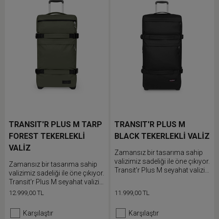
TRANSIT'R PLUS M TARP
TRANSIT'R PLUS M
FOREST TEKERLEKLİ
BLACK TEKERLEKLİ VALİZ
VALİZ
Zamansız bir tasarıma sahip
valizimiz sadeliği ile öne çıkıyor.
Zamansız bir tasarıma sahip
Transit'r Plus M seyahat valizi
valizimiz sadeliği ile öne çıkıyor.
güvenli seyahat maceraları için
Transit'r Plus M seyahat valizi
entegre TSA kilidi ile sağlam ve
güvenli seyahat maceraları için
12.999,00 TL
11.999,00 TL
dayanıklı tekerlek tasarımına
entegre TSA kilidi ile sağlam ve
sahiptir.
dayanıklı tekerlek tasarımına
Karşılaştır
Karşılaştır
sahiptir.