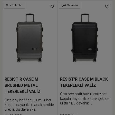
doldur.
Çok Satanlar
Çok Satanlar
Düşük Stok
Düşük Stok
RESIST'R CASE M
RESIST'R CASE M BLACK
BRUSHED METAL
TEKERLEKLİ VALİZ
TEKERLEKLİ VALİZ
Orta boy hafif bavulumuz her
koşula dayanıklı olacak şekilde
Orta boy hafif bavulumuz her
üretilir. Bu dayanıklı
koşula dayanıklı olacak şekilde
polikarbonat bavul korumalara
üretilir. Bu dayanıklı
ve rahatça hareket
polikarbonat bavul korumalara