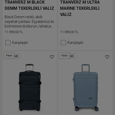
TRANVERZ M BLACK
TRANVERZ M ULTRA
DENIM TEKERLEKLİ VALİZ
MARINE TEKERLEKLİ
VALİZ
Black Denim renkli, akıllı
seyahat çantası: Eşyalarınızı iki
bölmesine doldurun, rahatça
taşıyın ve kapağını tam açın
11.999,00 TL
11.999,00 TL
Karşılaştır
Karşılaştır
Yeni
Yeni
Tükendi
Tükendi