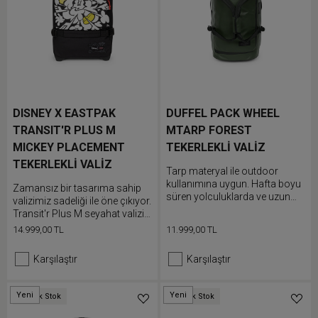
DISNEY X EASTPAK
DUFFEL PACK WHEEL
TRANSIT'R PLUS M
MTARP FOREST
MICKEY PLACEMENT
TEKERLEKLİ VALİZ
TEKERLEKLİ VALİZ
Tarp materyal ile outdoor
kullanımına uygun. Hafta boyu
Zamansız bir tasarıma sahip
süren yolculuklarda ve uzun
valizimiz sadeliği ile öne çıkıyor.
süreli konaklamalarda
Transit'r Plus M seyahat valizi
kullanıma uygun orta boy
güvenli seyahat maceraları için
14.999,00 TL
11.999,00 TL
Duffle çantamız elde taşınabilir
entegre TSA kilidi ile sağlam ve
veya sırt çantası olarak
dayanıklı tekerlek tasarımına
Karşılaştır
Karşılaştır
kullanılabilir.
sahiptir.
Yeni
Yeni
Düşük Stok
Düşük Stok