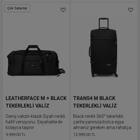
güvende olmasını sağlayın. Bu
dayanıklı çanta alüminyum
Çok Satanlar
Düşük Stok
metal bölümlere ve koruyucu
tekerlek kilitlerine ve kontrastlı
gri süslemeler, ağ detaylar ve
karo desenli sap gibi şık son
dokunuşlara sahiptir.
LEATHERFACE M + BLACK
TRANS4 M BLACK
TEKERLEKLİ VALİZ
TEKERLEKLİ VALİZ
Geniş valizin klasik Siyah renkli
Black renkli 360° tekerlekli
hafif versiyonu: Seyahatlerde
çanta yanınıza bolca eşya
kolayca taşınır
almanız gereken ama rahatça
hareket etmeye ihtiyaç
9.999,00 TL
12.999,00 TL
duyduğunuz seyahatler için