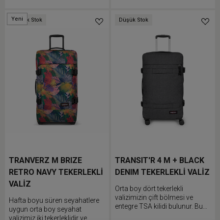
Yeni
Düşük Stok
Düşük Stok
TRANVERZ M BRIZE
TRANSIT'R 4 M + BLACK
RETRO NAVY TEKERLEKLİ
DENIM TEKERLEKLİ VALİZ
VALİZ
Orta boy dört tekerlekli
valizimizin çift bölmesi ve
Hafta boyu süren seyahatlere
entegre TSA kilidi bulunur. Bu
uygun orta boy seyahat
dayanıklı valizin alüminyum
valizimiz iki tekerleklidir ve