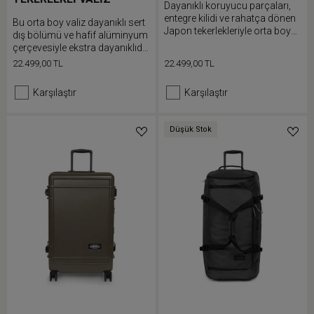
Dayanıklı koruyucu parçaları,
entegre kilidi ve rahatça dönen
Bu orta boy valiz dayanıklı sert
Japon tekerlekleriyle orta boy
dış bölümü ve hafif alüminyum
sert kapaklı valizimiz "Built to
çerçevesiyle ekstra dayanıklıdır.
Resist" sloganıyla her
Resist'r Case Medium iki adet
22.499,00 TL
22.499,00 TL
yolculukta dayanıklılık sunacak
bölmeye sahiptir, yanlarda
şekilde tasarlanır.
koruyucu parçaları, iki adet
Karşılaştır
Karşılaştır
entegre TSA kilidi ve rahatça
ilerletilebilmesi için 360°
tekerlek sistemi bulunur.
Düşük Stok