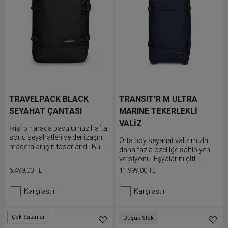
TRAVELPACK BLACK
TRANSIT'R M ULTRA
SEYAHAT ÇANTASI
MARINE TEKERLEKLİ
VALİZ
İkisi bir arada bavulumuz hafta
sonu seyahatleri ve denizaşırı
Orta boy seyahat valIzImIzIn
maceralar için tasarlandı. Bu
daha fazla özellIğe sahIp yenI
çok yönlü çanta, ayarlanabilir
versIyonu. Eşyalarını çIft
omuz askıları sayesinde sırt
bölmesIne doldurabIlIr ve
6.499,00 TL
11.999,00 TL
çantası olarak taşınabilir veya
entegre kIlIdI sayesInde
taşıma sapları ile duffle çanta
güvende olmalarını
Karşılaştır
Karşılaştır
olarak kullanılabilir. Elektronik
sağlayabIlIrsIn. Bu dayanıklı
cihazlarınızı korumak için iç
valIz alümInyum metal
dizüstü bilgisayar bölmesini
bölümlere, koruyucu tekerlek
Çok Satanlar
Düşük Stok
Düşük Stok
kullanın.
kIlItlerIne ve baklava desenlI