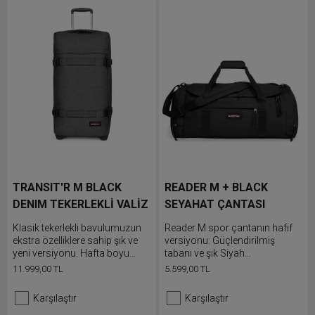
taşıma sapına sahIptIr.
TRANSIT'R M BLACK
READER M + BLACK
DENIM TEKERLEKLİ VALİZ
SEYAHAT ÇANTASI
Klasik tekerlekli bavulumuzun
Reader M spor çantanın hafif
ekstra özelliklere sahip şık ve
versiyonu: Güçlendirilmiş
yeni versiyonu. Hafta boyu
tabanı ve şık Siyah
süren yolculuklar için
kaplamasıyla her yerde
11.999,00 TL
5.599,00 TL
eşyalarınızı çift bölmesine
kullanabilirsiniz
doldurun ve entegre kilidi
Karşılaştır
Karşılaştır
sayesinde eşyalarınızın