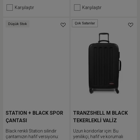
tasarlanmıştır
Karşılaştır
Karşılaştır
Çok Satanlar
Düşük Stok
Düşük Stok
STATION + BLACK SPOR
TRANZSHELL M BLACK
ÇANTASI
TEKERLEKLİ VALİZ
Black renkli Station silindir
Uzun koridorlar için: Bu
çantamızın hafif versiyonu:
yenilikçi, hafif ve korumalı