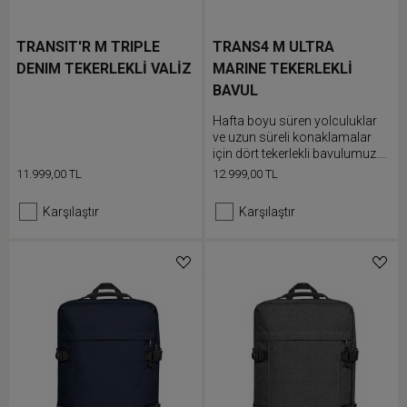
TRANSIT'R M TRIPLE
TRANS4 M ULTRA
DENIM TEKERLEKLİ VALİZ
MARINE TEKERLEKLİ
BAVUL
Hafta boyu süren yolculuklar
ve uzun süreli konaklamalar
için dört tekerlekli bavulumuz.
Eşyalarını bu hafif bavulun çift
11.999,00 TL
12.999,00 TL
bölmesine doldur ve rahatça
dönen tekerlek sistemi
Karşılaştır
Karşılaştır
sayesinde kolayca ilerle.