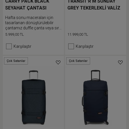
CARRY PACK BLACK
TRANSIT'R M SUNDAY
SEYAHAT ÇANTASI
GREY TEKERLEKLİ VALİZ
Hafta sonu maceraları için
tasarlanan dönüştürülebilir
çantamız duffle çanta veya sırt
çantası olarak kullanılabilir.
5.999,00 TL
11.999,00 TL
Günlük kullanımda veya
seyahate çıkarken eşyalarını
Karşılaştır
Karşılaştır
geniş ana bölmesine ve üst
cebine doldurabilirsin. Bu
çekçekli çantanın elektronik
Çok Satanlar
Çok Satanlar
Düşük Stok
Düşük Stok
cihazları korumak için dahili
dizüstü bilgisayar bölmesi
bulunur.