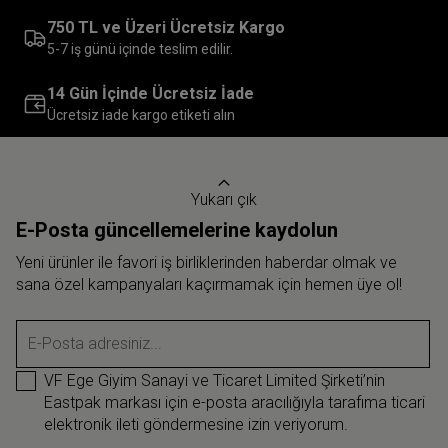
uygun model genellikle orta boy valizler olur. İçerisinde
750 TL ve Üzeri Ücretsiz Kargo
bulunan bölmeleri sayesinde kilo sınırını aşmadan ihtiyacın
5-7 iş günü içinde teslim edilir.
olan eşyaları düzenli bir şekilde valizine yerleştirip yanına
alabilirsin.
14 Gün İçinde Ücretsiz İade
Ücretsiz iade kargo etiketi alın
Orta boy tekerlekli valizlerimiz, araçlarda sorunsuz bir
taşıma ve yerleştirme imkânı sağlar. Fiziksel olarak her türlü
kolaylığı sunan modellerimiz, aynı zamanda dikkat çekici
tasarımlarıyla da seyahat stiline boyut atlatır. Birbirinden
Yukarı çık
güzel renk çeşitleri, ergonomik tutma ve çekme kolları,
E-Posta güncellemelerine kaydolun
dayanıklı fermuarları ve kilit mekanizmalarıyla sağlamlık,
Yeni ürünler ile favori iş birliklerinden haberdar olmak ve
konfor, stil ve güvenliği bir arada yakalayabilirsin.
sana özel kampanyaları kaçırmamak için hemen üye ol!
Orta Boy Valiz Ölçüleri ve Havayolu
Standartları
E-Posta adresiniz...
Kabin boyun yetersiz kaldığı, büyük boyun ise fazla hantal
VF Ege Giyim Sanayi ve Ticaret Limited Şirketi’nin
Eastpak markası için e-posta aracılığıyla tarafıma ticari
olduğu durumlarda orta boy valizler, ideal dengeyi sunan
elektronik ileti göndermesine izin veriyorum.
kurtarıcı parçalardır. Bu doğrultuda orta boy valizlerimiz,