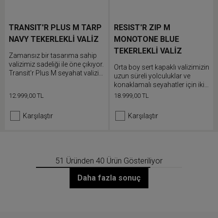
TRANSIT'R PLUS M TARP
RESIST'R ZIP M
NAVY TEKERLEKLİ VALİZ
MONOTONE BLUE
TEKERLEKLİ VALİZ
Zamansız bir tasarıma sahip
valizimiz sadeliği ile öne çıkıyor.
Orta boy sert kapaklı valizimizin
Transit'r Plus M seyahat valizi
uzun süreli yolculuklar ve
güvenli seyahat maceraları için
konaklamalı seyahatler için iki
entegre TSA kilidi ile sağlam ve
adet fermuarlı bölmesi bulunur.
12.999,00 TL
18.999,00 TL
dayanıklı tekerlek tasarımına
Güvenli ve zahmetsiz
sahiptir.
yolculuklar için 360° tekerlek
Karşılaştır
Karşılaştır
sisteminin ve entegre TSA
kilidin keyfini sür.
51 Üründen 40 Ürün Gösteriliyor
Daha fazla sonuç