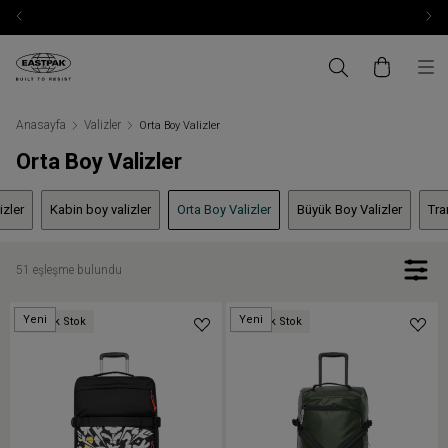
Anasayfa
Valizler
Orta Boy Valizler
Orta Boy Valizler
izler
Kabin boy valizler
Orta Boy Valizler
Büyük Boy Valizler
Tra
51 eşleşme bulundu
Yeni
Yeni
Düşük Stok
Düşük Stok