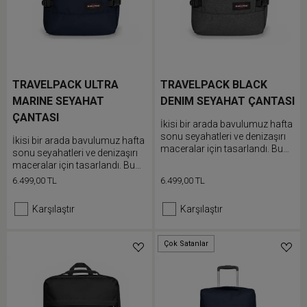
TRAVELPACK ULTRA
TRAVELPACK BLACK
MARINE SEYAHAT
DENIM SEYAHAT ÇANTASI
ÇANTASI
İkisi bir arada bavulumuz hafta
sonu seyahatleri ve denizaşırı
İkisi bir arada bavulumuz hafta
maceralar için tasarlandı. Bu
sonu seyahatleri ve denizaşırı
çok yönlü çanta, ayarlanabilir
maceralar için tasarlandı. Bu
omuz askıları sayesinde sırt
çok yönlü çanta, ayarlanabilir
6.499,00 TL
6.499,00 TL
çantası olarak taşınabilir veya
omuz askıları sayesinde sırt
taşıma sapları ile duffle çanta
çantası olarak taşınabilir veya
Karşılaştır
Karşılaştır
olarak kullanılabilir. Elektronik
taşıma sapları ile duffle çanta
cihazlarınızı korumak için iç
olarak kullanılabilir. Elektronik
dizüstü bilgisayar bölmesini
cihazlarınızı korumak için iç
Çok Satanlar
Düşük Stok
kullanın.
dizüstü bilgisayar bölmesini
kullanın.