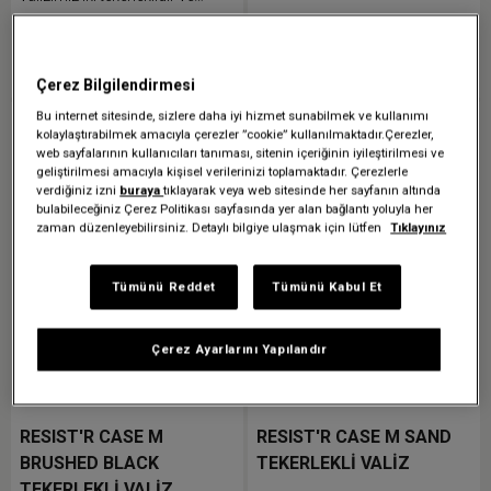
boruları, koruyucu kızakları ve
entegre TSA kilit ile gelişmiş
11.999,00 TL
13.999,00 TL
elmas desenli kabartmalı sapı
güvenlik sunar. 30 yıllık
bulunur.
garantimizle koruma altındadır.
Karşılaştır
Karşılaştır
Çerez Bilgilendirmesi
Bu internet sitesinde, sizlere daha iyi hizmet sunabilmek ve kullanımı
Çok Satanlar
Düşük Stok
kolaylaştırabilmek amacıyla çerezler ”cookie” kullanılmaktadır.Çerezler,
web sayfalarının kullanıcıları tanıması, sitenin içeriğinin iyileştirilmesi ve
geliştirilmesi amacıyla kişisel verilerinizi toplamaktadır. Çerezlerle
verdiğiniz izni
buraya
tıklayarak veya web sitesinde her sayfanın altında
bulabileceğiniz Çerez Politikası sayfasında yer alan bağlantı yoluyla her
zaman düzenleyebilirsiniz. Detaylı bilgiye ulaşmak için lütfen
Tıklayınız
Tümünü Reddet
Tümünü Kabul Et
Çerez Ayarlarını Yapılandır
RESIST'R CASE M
RESIST'R CASE M SAND
BRUSHED BLACK
TEKERLEKLİ VALİZ
TEKERLEKLİ VALİZ