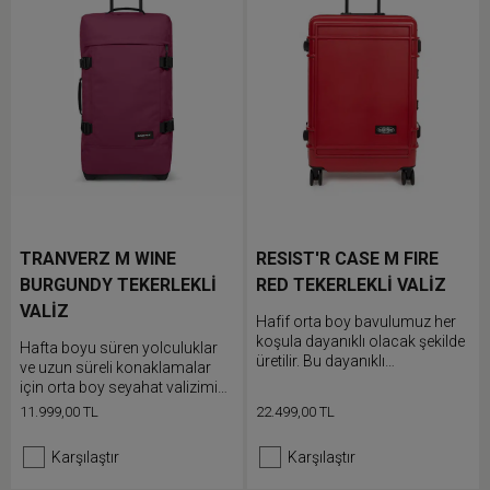
TRANVERZ M WINE
RESIST'R CASE M FIRE
BURGUNDY TEKERLEKLİ
RED TEKERLEKLİ VALİZ
VALİZ
Hafif orta boy bavulumuz her
koşula dayanıklı olacak şekilde
Hafta boyu süren yolculuklar
üretilir. Bu dayanıklı
ve uzun süreli konaklamalar
polikarbonat bavul korumalara
için orta boy seyahat valizimiz.
ve rahatça hareket
Eşyalarını bu hafif valizin iki
11.999,00 TL
22.499,00 TL
ettirilebilmesi için yüksek kaliteli
adet bölmesine yerleştir ve
Japon tekerleklere sahiptir.
rahatça dönen tekerlekleri
Karşılaştır
Karşılaştır
Hafta boyu süren yolculuklar
sayesinde süzülür gibi hareket
için eşyalarını çift bölmesine
et.