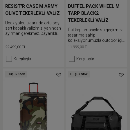
RESIST'R CASE M ARMY
DUFFEL PACK WHEEL M
OLIVE TEKERLEKLİ VALİZ
TARP BLACK2
TEKERLEKLİ VALİZ
Uçak yolculuklarında orta boy
sert kapaklı valizimizi yanından
Üst kaplamasıyla su geçirmez
ayırman gerekmez. Dayanıklı
tasarıma sahip
polikarbonat ve hafif
koleksiyonumuzla outdoor için
alüminyum çerçeveyle "Built to
hazır olacaksın. Orta boy duffle
22.499,00 TL
11.999,00 TL
Resist" sloganını hak eden bu
çantamız elde veya sırta
valiz yolculukta
takılarak taşınabilir veya
Karşılaştır
Karşılaştır
karşılaşabileceğin her koşula
tekerlekleri sayesinde çekçek
hazırlıklıdır. Suya dayanıklı bu
olarak kullanılabilir.
ürünün koruyucu parçaları ve
Düşük Stok
Düşük Stok
entegre kilidi eşyalarının
güvende olmasını sağlar.
Japon tekerlekler ve Eastpak
markasının birinci sınıf
detayları yolculuklarına lüks bir
dokunuş katar.