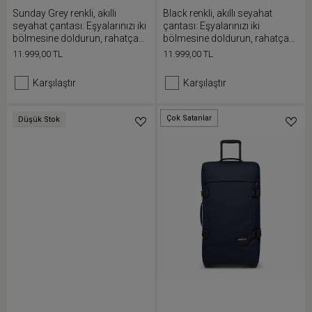
Sunday Grey renkli, akıllı
Black renkli, akıllı seyahat
seyahat çantası: Eşyalarınızı iki
çantası: Eşyalarınızı iki
bölmesine doldurun, rahatça
bölmesine doldurun, rahatça
taşıyın ve kapağını tam açın
taşıyın ve kapağını tam açın
11.999,00 TL
11.999,00 TL
Karşılaştır
Karşılaştır
Çok Satanlar
Düşük Stok
Düşük Stok