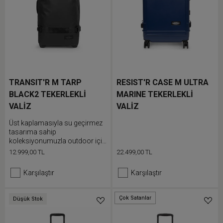
TRANSIT'R M TARP
RESIST'R CASE M ULTRA
BLACK2 TEKERLEKLİ
MARINE TEKERLEKLİ
VALİZ
VALİZ
Üst kaplamasıyla su geçirmez
tasarıma sahip
koleksiyonumuzla outdoor için
hazır olacaksın. Hafta boyu
12.999,00 TL
22.499,00 TL
süren yolculuklara yönelik orta
boy seyahat valizimiz entegre
Karşılaştır
Karşılaştır
TSA kilidi, alüminyum borular
ve koruyucu parçalarla
dayanıklılık ve güvenlik
Çok Satanlar
Düşük Stok
Düşük Stok
sunacak şekilde tasarlandı.