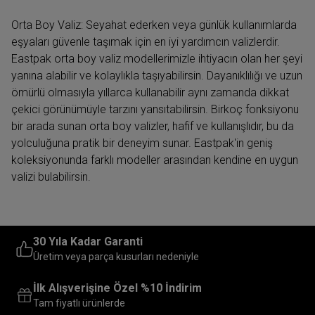
Orta Boy Valiz: Seyahat ederken veya günlük kullanımlarda
eşyaları güvenle taşımak için en iyi yardımcın valizlerdir.
Eastpak orta boy valiz modellerimizle ihtiyacın olan her şeyi
yanına alabilir ve kolaylıkla taşıyabilirsin. Dayanıklılığı ve uzun
ömürlü olmasıyla yıllarca kullanabilir aynı zamanda dikkat
çekici görünümüyle tarzını yansıtabilirsin. Birkoç fonksiyonu
bir arada sunan orta boy valizler, hafif ve kullanışlıdır, bu da
yolculuğuna pratik bir deneyim sunar. Eastpak'in geniş
koleksiyonunda farklı modeller arasından kendine en uygun
valizi bulabilirsin.
Orta Boy Valiz Nedir? Kullanım
Alanları ve Avantajlar
30 Yıla Kadar Garanti
Orta boy valizler, geniş ve düzenli iç hacme sahip, taşınması
Üretim veya parça kusurları nedeniyle
kolay olan modellerdir. Seyahat sırasında birçok kişinin
İlk Alışverişine Özel %10 İndirim
tercih ettiği bu valiz, eşyalarını güvenli ve rahat bir şekilde
Tam fiyatlı ürünlerde
taşımanı sağlar. Havayolu şirketlerinin bagaj politikalarına en