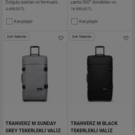
Dolgulu askıları ve fermuarlı
çanta 360° dönebilen ve
cepleri sayesinde kolayca
rahatça hareket eden
4.499,00 TL
16.999,00 TL
seyahat edin
tekerleklere sahiptir
Karşılaştır
Karşılaştır
Çok Satanlar
Çok Satanlar
Düşük Stok
Düşük Stok
TRANVERZ M SUNDAY
TRANVERZ M BLACK
GREY TEKERLEKLİ VALİZ
TEKERLEKLİ VALİZ