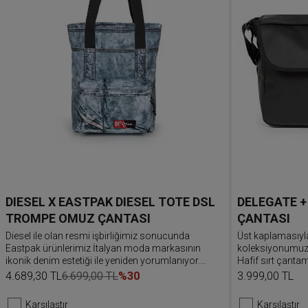
DIESEL X EASTPAK DIESEL TOTE DSL
DELEGATE +
TROMPE OMUZ ÇANTASI
ÇANTASI
Diesel ile olan resmi işbirliğimiz sonucunda
Üst kaplamasıyl
Eastpak ürünlerimiz İtalyan moda markasının
koleksiyonumuzl
ikonik denim estetiği ile yeniden yorumlanıyor.
Hafif sırt çantam
Geniş tote çantada dahili dizüstü bilgisayar
dahili dizüstü bi
4.689,30 TL
6.699,00 TL
%30
3.999,00 TL
bölmesi ve elinin altında olmasını istediğin
bağlamak için çe
eşyaların için fermuarlı ön cep bulunur.
Karşılaştır
Karşılaştır