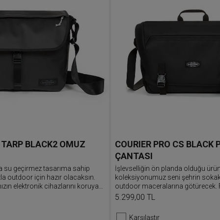
 TARP BLACK2 OMUZ
COURIER PRO CS BLACK
ÇANTASI
a su geçirmez tasarıma sahip
İşlevselliğin ön planda olduğu ürü
a outdoor için hazır olacaksın.
koleksiyonumuz seni şehrin sokak
ızın elektronik cihazlarını koruyan
outdoor maceralarına götürecek. 
lgisayar bölmesi ve valize
bölmesi bulunan postacı çantamız
5.299,00 TL
kçek kayışı bulunur.
veya üst sapından tutularak taşınabi
Anahtarlarını ön cepteki kullanışlı 
Karşılaştır