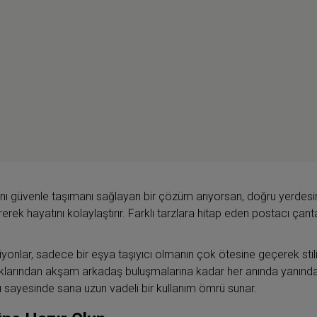
ı güvenle taşımanı sağlayan bir çözüm arıyorsan, doğru yerdesin
tirerek hayatını kolaylaştırır. Farklı tarzlara hitap eden postacı ç
yonlar, sadece bir eşya taşıyıcı olmanın çok ötesine geçerek stiline
uluklarından akşam arkadaş buluşmalarına kadar her anında yanınd
rı sayesinde sana uzun vadeli bir kullanım ömrü sunar.