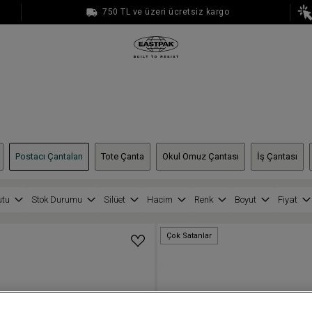
750 TL ve üzeri ücretsiz kargo
1000 TL ve üzeri ücretsiz kargo
Postacı Çantaları
Tote Çanta
Okul Omuz Çantası
İş Çantası
utu
Stok Durumu
Silüet
Hacim
Renk
Boyut
Fiyat
Çok Satanlar