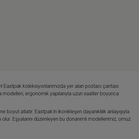
! Eastpak koleksiyonlarımızda yer alan postacı çantası
anta modelleri, ergonomik yapılarıyla uzun saatler boyunca
 boyut atlatır. Eastpak'in ikonikleşen dayanıklılık anlayışıyla
a olur. Eşyalarını düzenleyen bu donanımlı modellerimiz, omuz