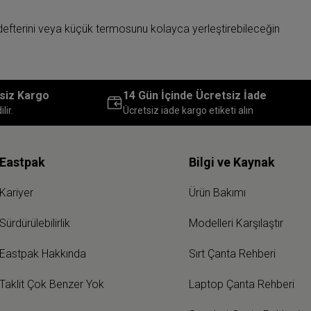
, defterini veya küçük termosunu kolayca yerleştirebileceğin
 çözüm olabilir. Eğer gün içinde yanına alman gereken eşya
siz Kargo
14 Gün İçinde Ücretsiz İade
nsıtan çizgileriyle öne çıkar. İster kısa mesafeli yürüyüşlerde
lir.
Ücretsiz iade kargo etiketi alın
ın her eşyaya saniyeler içinde ulaşabilirsin.
gün içindeki pratikliğini maksimum seviyeye çıkarır. Ergonomik
Eastpak
Bilgi ve Kaynak
anı sağlayan
tote çanta
koleksiyonumuza da göz atabilirsin.
Kariyer
Ürün Bakımı
Sürdürülebilirlik
Modelleri Karşılaştır
kullanırken eşyalarını güvende tutmanı sağlayan günlük omuz
Eastpak Hakkında
Sırt Çanta Rehberi
in tasarlanan okul postacı çantası, öğrencilerin favorileri
Taklit Çok Benzer Yok
Laptop Çanta Rehberi
 organize etmene yardımcı olur. Daha geniş hacimli ve teknik