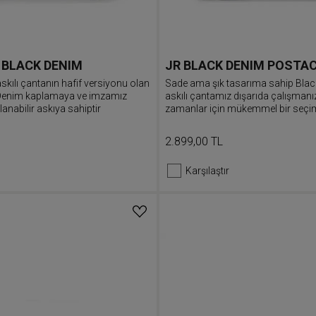
 BLACK DENIM
JR BLACK DENIM POSTAC
skılı çantanın hafif versiyonu olan
Sade ama şık tasarıma sahip Blac
 Denim kaplamaya ve imzamız
askılı çantamız dışarıda çalışmanı
lanabilir askıya sahiptir
zamanlar için mükemmel bir seçim
2.899,00 TL
Karşılaştır