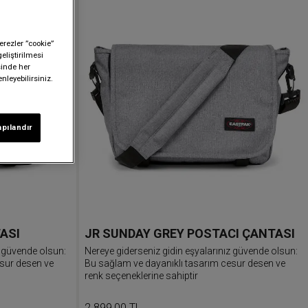
erezler ”cookie”
geliştirilmesi
sinde her
nleyebilirsiniz.
apılandır
ASI
JR SUNDAY GREY POSTACI ÇANTASI
z güvende olsun:
Nereye giderseniz gidin eşyalarınız güvende olsun:
esur desen ve
Bu sağlam ve dayanıklı tasarım cesur desen ve
renk seçeneklerine sahiptir
2.899,00 TL