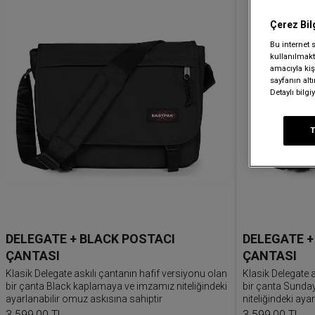
Çerez Bil
Bu internet 
kullanılmakta
amacıyla kişi
sayfanın alt
Detaylı bilg
DELEGATE + BLACK POSTACI
DELEGATE 
ÇANTASI
ÇANTASI
Klasik Delegate askılı çantanın hafif versiyonu olan
Klasik Delegate a
bir çanta Black kaplamaya ve imzamız niteliğindeki
bir çanta Sunday
ayarlanabilir omuz askısına sahiptir
niteliğindeki ayar
3.599,00 TL
3.599,00 TL