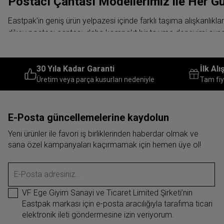
Postacı Çantası Modellerimiz ile Her G
Eastpak’in geniş ürün yelpazesi içinde farklı taşıma alışkanlık
dikey postacı çantası, daha kompakt bir taşıma deneyimi sunar.
Evraklarını, dosyalarını veya daha geniş ebatlı eşyalarını kırı
sayısı fazlaysa, genişletilmiş iç hacmiyle fark yaratan büyük pos
30 Yıla Kadar Garanti
İlk Al
İş hayatından kampüs günlerine kadar her anında sana eşlik edec
Üretim veya parça kusurları nedeniyle
Tam fiy
ister yoğun iş günlerinde kullan, tasarımlarımızdaki akıllı iç böl
Özellikle hareket halindeyken telefon veya ulaşım kartı gibi sık 
E-Posta güncellemelerine kaydolun
kilit mekanizmaları sayesinde kalabalık ortamlarda bile eşyaları
Yeni ürünler ile favori iş birliklerinden haberdar olmak ve
Alışverişte ya da hafif günlük gezilerde alternatif bir taşıma s
sana özel kampanyaları kaçırmamak için hemen üye ol!
Şehir İçi ve Günlük Kullanım İçin Postac
E-Posta adresiniz...
Şehir hayatının hızına ayak uydurmak, doğru ekipmanlarla çok d
çantası tasarımlarımız beklentilerini fazlasıyla karşılar. Kampüs
VF Ege Giyim Sanayi ve Ticaret Limited Şirketi’nin
arasında yer alır.
Eastpak markası için e-posta aracılığıyla tarafıma ticari
elektronik ileti göndermesine izin veriyorum.
Antrenman öncesi veya sonrasında rahatlıkla kullanabileceğin 