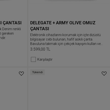
I ÇANTASI
DELEGATE + ARMY OLIVE OMUZ
ÇANTASI
k Denim renkli
z gereken
Elektronik cihazlarını korumak için içte dizüstü
dir.
bilgisayar cebi bulunan, hafif askılı çanta.
Bavuluna takmak için çekçek kayışını kullan ve
omuz askısını tarzına göre ayarla.
3.599,00 TL
Karşılaştır
Tükendi