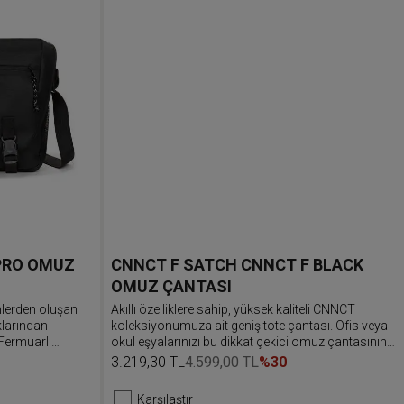
 PRO OMUZ
CNNCT F SATCH CNNCT F BLACK
OMUZ ÇANTASI
nlerden oluşan
Akıllı özelliklere sahip, yüksek kaliteli CNNCT
larından
koleksiyonumuza ait geniş tote çantası. Ofis veya
Fermuarlı
okul eşyalarınızı bu dikkat çekici omuz çantasının
 omza asılabilir
çok sayıda bölmesine yerleştirin. Elektronik
3.219,30 TL
4.599,00 TL
%30
lir.
cihazlarınızı korumak için iç dizüstü bilgisayar
anahtar
cebini kullanın ve şişenizi yan bölmeye koyun.
Karşılaştır