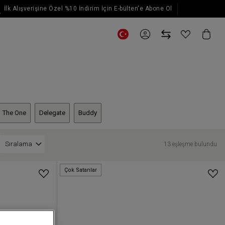
İlk Alışverişine Özel %10 İndirim İçin E-bülten'e Abone Ol
E-posta güncellemeleri için kaydol
The One
Delegate
Buddy
Sıralama
13 eşleşme bulundu
Çok Satanlar