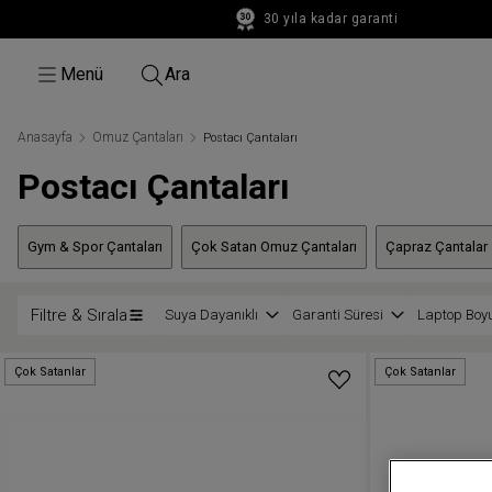
30 yıla kadar garanti
30 yıla kadar garanti
Menü
Ara
Anasayfa
Omuz Çantaları
Postacı Çantaları
Postacı Çantaları
Gym & Spor Çantaları
Çok Satan Omuz Çantaları
Çapraz Çantalar
Filtre & Sırala
Suya Dayanıklı
Garanti Süresi
Laptop Boy
Çok Satanlar
Çok Satanlar