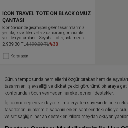
ICON TRAVEL TOTE ON BLACK OMUZ
ÇANTASI
Icon Serisinde geçmişten gelen tasarımlarımız
yenilikçi özellikler ve tarz sahibi bir görünümle
yeniden yorumlandı. Seyahat tote çantamızda
dahili dizüstü bilgisayar bölmesi ve yanda
2.939,30 TL
4.199,00 TL
%30
anahtarlarını ve diğer eşyalarını takabileceğin D
şeklinde halka bulunur. Bu fermuarlı çantayı
Karşılaştır
valizine bağlamak için çekçek kayışını kullan.
Günün temposunda hem ellerini özgür bırakan hem de eşyaların
tasarımları, işlevselliği ve dikkat çekici görünümü bir araya ge
konforundan ödün vermeden hareket etmeni destekler.
İç hacmi, cepleri ve dayanıklı materyalleri sayesinde bu koleksi
tasarlanan ürünlerimiz, sabahın erken saatlerindeki ofis yolc
ve sırt sağlığını her an destekler. Yıllara meydan okuyan yapıla