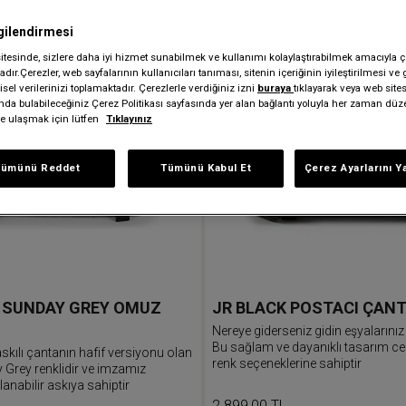
gilendirmesi
sitesinde, sizlere daha iyi hizmet sunabilmek ve kullanımı kolaylaştırabilmek amacıyla ç
dır.Çerezler, web sayfalarının kullanıcıları tanıması, sitenin içeriğinin iyileştirilmesi ve 
sel verilerinizi toplamaktadır. Çerezlerle verdiğiniz izni
buraya
tıklayarak veya web site
ında bulabileceğiniz Çerez Politikası sayfasında yer alan bağlantı yoluyla her zaman düze
iye ulaşmak için lütfen
Tıklayınız
Tümünü Reddet
Tümünü Kabul Et
Çerez Ayarlarını Y
+ SUNDAY GREY OMUZ
JR BLACK POSTACI ÇANT
Nereye giderseniz gidin eşyalarını
Bu sağlam ve dayanıklı tasarım c
skılı çantanın hafif versiyonu olan
renk seçeneklerine sahiptir
 Grey renklidir ve imzamız
lanabilir askıya sahiptir
2.899,00 TL