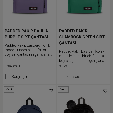
PADDED PAK'R DAHLIA
PADDED PAK'R
PURPLE SIRT ÇANTASI
SHAMROCK GREEN SIRT
ÇANTASI
Padded Pak'r, Eastpak İkonik
modellerinden biridir. Bu orta
Padded Pak'r, Eastpak İkonik
boy sırt çantasının geniş ana
modellerinden biridir. Bu orta
bölmesi ve ön cebi bulunur.
boy sırt çantasının geniş ana
Dolgulu sırt ve omuz askıları
bölmesi ve ön cebi bulunur.
3.399,00 TL
3.399,00 TL
günlük kullanımda ekstra
Dolgulu sırt ve omuz askıları
konfor sunar.
günlük kullanımda ekstra
Karşılaştır
Karşılaştır
konfor sunar.
Yeni
Yeni