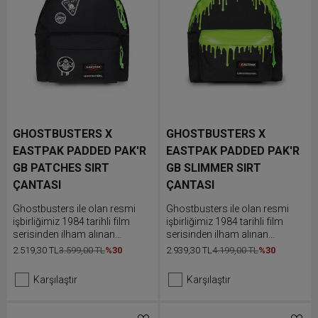
GHOSTBUSTERS X
GHOSTBUSTERS X
EASTPAK PADDED PAK'R
EASTPAK PADDED PAK'R
GB PATCHES SIRT
GB SLIMMER SIRT
ÇANTASI
ÇANTASI
Ghostbusters ile olan resmi
Ghostbusters ile olan resmi
işbirliğimiz 1984 tarihli film
işbirliğimiz 1984 tarihli film
serisinden ilham alınan
serisinden ilham alınan
nostaljik bir koleksiyon ortaya
nostaljik bir koleksiyon ortaya
2.519,30 TL
3.599,00 TL
%30
2.939,30 TL
4.199,00 TL
%30
çıkardı. İkonik Eastpak sırt
çıkardı. İkonik Eastpak sırt
çantası konforlu dolgulu omuz
çantası konforlu dolgulu omuz
Karşılaştır
Karşılaştır
askıları ve eşyalarına kolay
askıları ve eşyalarına kolay
erişim sunan fermuarlı ön
erişim sunan fermuarlı ön
cebiyle işte ve günlük hayatta
cebiyle işte ve günlük hayatta