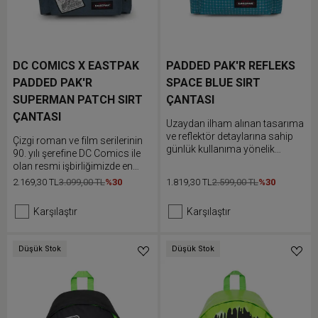
DC COMICS X EASTPAK
PADDED PAK'R REFLEKS
PADDED PAK'R
SPACE BLUE SIRT
SUPERMAN PATCH SIRT
ÇANTASI
ÇANTASI
Uzaydan ilham alınan tasarıma
ve reflektör detaylarına sahip
Çizgi roman ve film serilerinin
günlük kullanıma yönelik
90. yılı şerefine DC Comics ile
çantamızla dikkatleri üzerine
olan resmi işbirliğimizde en
topla ve fark edil. İkonik
sevdiğin çizgi roman
2.169,30 TL
3.099,00 TL
%30
1.819,30 TL
2.599,00 TL
%30
Eastpak sırt çantası konforlu
serilerinden karakterlere yer
dolgulu omuz askıları ve
veriyoruz. İkonik Eastpak sırt
Karşılaştır
Karşılaştır
eşyalarına kolay erişim sunan
çantası konforlu dolgulu omuz
fermuarlı ön cebiyle işte ve
askıları ve eşyalarına kolay
günlük hayatta kullanım için
erişim sunan fermuarlı ön
Düşük Stok
Düşük Stok
tasarlanmıştır.
cebiyle işte ve günlük hayatta
kullanım için tasarlanmıştır.