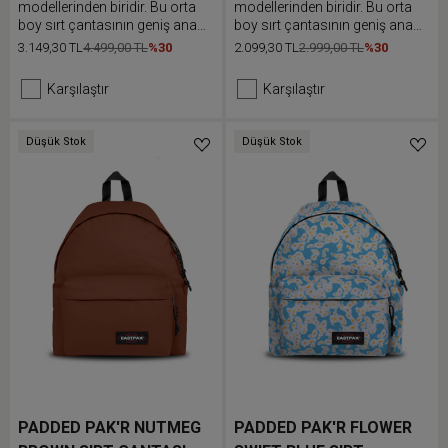
modellerinden biridir. Bu orta
modellerinden biridir. Bu orta
boy sırt çantasının geniş ana
boy sırt çantasının geniş ana
bölmesi ve ön cebi bulunur.
bölmesi ve ön cebi bulunur.
3.149,30 TL
4.499,00 TL
%30
2.099,30 TL
2.999,00 TL
%30
Dolgulu sırt ve omuz askıları
Dolgulu sırt ve omuz askıları
günlük kullanımda ekstra
günlük kullanımda ekstra
Karşılaştır
Karşılaştır
konfor sunar.
konfor sunar.
Düşük Stok
Düşük Stok
PADDED PAK'R NUTMEG
PADDED PAK'R FLOWER