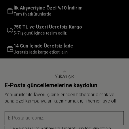
İlk Alışverişine Özel %10 İndirim
Tam fiyatlı ürünlerde
750 TL ve Üzeri Ücretsiz Kargo
5-7 iş günü içinde teslim edilir.
14 Gün İçinde Ücretsiz İade
Ücretsiz iade kargo etiketi alın
Yukarı çık
E-Posta güncellemelerine kaydolun
Yeni ürünler ile favori iş birliklerinden haberdar olmak ve
sana özel kampanyaları kaçırmamak için hemen üye ol!
E-Posta adresiniz...
VF Ege Giyim Sanayi ve Ticaret Limited Şirketi’nin