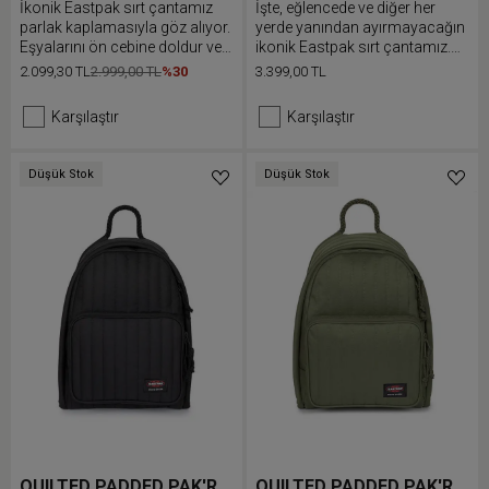
İkonik Eastpak sırt çantamız
İşte, eğlencede ve diğer her
parlak kaplamasıyla göz alıyor.
yerde yanından ayırmayacağın
Eşyalarını ön cebine doldur ve
ikonik Eastpak sırt çantamız.
rahat bir şekilde taşımak için
Eşyalarını ön cebine doldur ve
2.099,30 TL
2.999,00 TL
%30
3.399,00 TL
dolgulu omuz askılarını ayarla.
rahat bir şekilde taşımak için
dolgulu omuz askılarını ayarla.
Karşılaştır
Karşılaştır
Düşük Stok
Düşük Stok
QUILTED PADDED PAK'R
QUILTED PADDED PAK'R