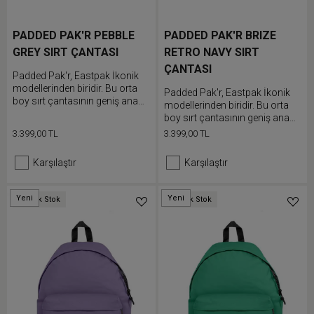
PADDED PAK'R PEBBLE
PADDED PAK'R BRIZE
GREY SIRT ÇANTASI
RETRO NAVY SIRT
ÇANTASI
Padded Pak'r, Eastpak İkonik
modellerinden biridir. Bu orta
Padded Pak'r, Eastpak İkonik
boy sırt çantasının geniş ana
modellerinden biridir. Bu orta
bölmesi ve ön cebi bulunur.
boy sırt çantasının geniş ana
Dolgulu sırt ve omuz askıları
bölmesi ve ön cebi bulunur.
3.399,00 TL
3.399,00 TL
günlük kullanımda ekstra
Dolgulu sırt ve omuz askıları
konfor sunar.
günlük kullanımda ekstra
Karşılaştır
Karşılaştır
konfor sunar.
Yeni
Yeni
Düşük Stok
Düşük Stok