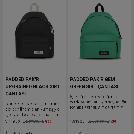
PADDED PAK'R
PADDED PAK'R GEM
UPGRAINED BLACK SIRT
GREEN SIRT ÇANTASI
ÇANTASI
İşte, eğlencede ve diğer her
yerde yanından ayırmayacağın
IkonIk Eastpak sırt çantamız
ikonik Eastpak sırt çantamız.
derIden Ilham alan kumaşıyla
Eşyalarını ön cebine yerleştir ve
ışıldıyor. TeknolojIk cIhazlarını
dolgulu omuz askılarını rahat
korumak IçIn dahIlI dIzüstü
3.149,30 TL
4.499,00 TL
%30
1.819,30 TL
2.599,00 TL
%30
edeceğin şekilde ayarla.
bIlgIsayar cebInI kullan ve
rahatça kullanmak IçIn dolgulu
Karşılaştır
Karşılaştır