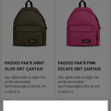
PADDED PAK'R ARMY
PADDED PAK'R PINK
OLIVE SIRT ÇANTASI
ESCAPE SIRT ÇANTASI
İşte, eğlencede ve diğer her
İşte, eğlencede ve diğer her
yerde yanınızdan
yerde yanınızdan
ayırmayacağınız ikonik sırt
ayırmayacağınız ikonik sırt
çantamızı keşfedin. Elinizin
çantamız. Dolgulu askıları
3.399,00 TL
3.399,00 TL
altında olmasını istediğiniz
tarzınıza göre ayarlayın ve
eşyaları ön cebine doldurun ve
elinizin altında olmasını
Karşılaştır
Karşılaştır
gün boyu rahat bir şekilde
istediğiniz eşyalarınızı ön
taşımak için dolgulu askılarını
cebine yerleştirin.