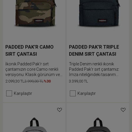
PADDED PAK'R CAMO
PADDED PAK'R TRIPLE
SIRT ÇANTASI
DENIM SIRT ÇANTASI
İkonik Padded Pak'r sırt
Triple Denim renkli ikonik
çantamızın core Camo renkli
Padded Pak'r sırt çantamız:
versiyonu: Klasik görünüm ve
İmza niteliğindeki tasarım
rahat tasarım
anlayışımızla rahatlık için
2.099,30 TL
2.999,00 TL
%30
3.399,00 TL
üretildi
Karşılaştır
Karşılaştır