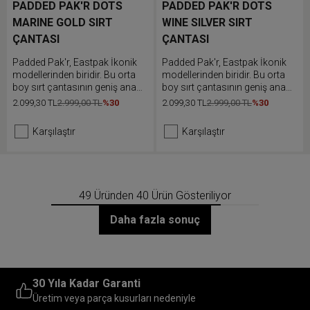
PADDED PAK'R DOTS
PADDED PAK'R DOTS
MARINE GOLD SIRT
WINE SILVER SIRT
ÇANTASI
ÇANTASI
Padded Pak'r, Eastpak İkonik
Padded Pak'r, Eastpak İkonik
modellerinden biridir. Bu orta
modellerinden biridir. Bu orta
boy sırt çantasının geniş ana
boy sırt çantasının geniş ana
bölmesi ve ön cebi bulunur.
bölmesi ve ön cebi bulunur.
2.099,30 TL
2.999,00 TL
%30
2.099,30 TL
2.999,00 TL
%30
Dolgulu sırt ve omuz askıları
Dolgulu sırt ve omuz askıları
günlük kullanımda ekstra
günlük kullanımda ekstra
Karşılaştır
Karşılaştır
konfor sunar.
konfor sunar.
49 Üründen 40 Ürün Gösteriliyor
Daha fazla sonuç
30 Yıla Kadar Garanti
Üretim veya parça kusurları nedeniyle