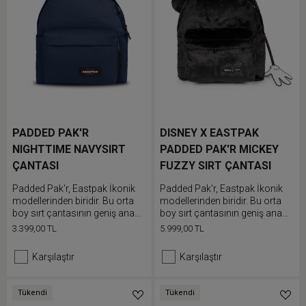
PADDED PAK'R
DISNEY X EASTPAK
NIGHTTIME NAVYSIRT
PADDED PAK'R MICKEY
ÇANTASI
FUZZY SIRT ÇANTASI
Padded Pak'r, Eastpak İkonik
Padded Pak'r, Eastpak İkonik
modellerinden biridir. Bu orta
modellerinden biridir. Bu orta
boy sırt çantasının geniş ana
boy sırt çantasının geniş ana
bölmesi ve ön cebi bulunur.
bölmesi ve ön cebi bulunur.
3.399,00 TL
5.999,00 TL
Dolgulu sırt ve omuz askıları
Dolgulu sırt ve omuz askıları
günlük kullanımda ekstra
günlük kullanımda ekstra
Karşılaştır
Karşılaştır
konfor sunar.
konfor sunar.
Tükendi
Tükendi