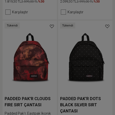
görsellerle buluşuyor. İkonik
bölmesi ve ön cebi bulunur.
1.819,30 TL
2.599,00 TL
%30
2.099,30 TL
2.999,00 TL
%30
Eastpak sırt çantası konforlu
Dolgulu sırt ve omuz askıları
dolgulu omuz askıları ve
günlük kullanımda ekstra
Karşılaştır
Karşılaştır
eşyalarına kolay erişim sunan
konfor sunar.
fermuarlı ön cebiyle işte ve
günlük hayatta kullanım için
Tükendi
Tükendi
tasarlanmıştır.
PADDED PAK'R CLOUDS
PADDED PAK'R DOTS
FIRE SIRT ÇANTASI
BLACK SILVER SIRT
ÇANTASI
Padded Pak'r, Eastpak İkonik