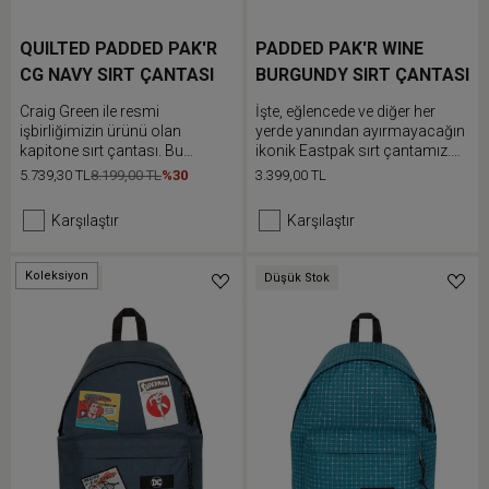
QUILTED PADDED PAK'R
PADDED PAK'R WINE
CG NAVY SIRT ÇANTASI
BURGUNDY SIRT ÇANTASI
Craig Green ile resmi
İşte, eğlencede ve diğer her
işbirliğimizin ürünü olan
yerde yanından ayırmayacağın
kapitone sırt çantası. Bu
ikonik Eastpak sırt çantamız.
dolgulu sırt çantasının
Eşyalarını ön cebine yerleştir ve
5.739,30 TL
8.199,00 TL
%30
3.399,00 TL
dayanıklı halattan ilham alınan
dolgulu omuz askılarını rahat
sapı taşıma kolaylığı sağlar,
edeceğin şekilde ayarla.
Karşılaştır
Karşılaştır
elektronik cihazların için dahili
dizüstün bilgisayar bölmesi
vardır ve ayarlanabilir omuz
Koleksiyon
Düşük Stok
Düşük Stok
askıları konfor sunar.