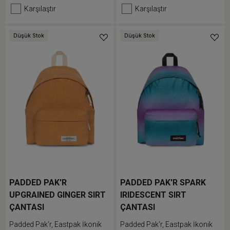
çantası konforlu dolgulu omuz
günlük kullanımda ekstra
Karşılaştır
Karşılaştır
askıları ve eşyalarına kolay
konfor sunar.
erişim sunan fermuarlı ön
cebiyle işte ve günlük hayatta
Düşük Stok
Düşük Stok
kullanım için tasarlanmıştır.
PADDED PAK'R
PADDED PAK'R SPARK
UPGRAINED GINGER SIRT
IRIDESCENT SIRT
ÇANTASI
ÇANTASI
Padded Pak'r, Eastpak İkonik
Padded Pak'r, Eastpak İkonik