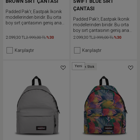
BROWN SIRT ÇANTASI
SWIFT BLUE SIRT
ÇANTASI
Padded Pak'r, Eastpak İkonik
modellerinden biridir. Bu orta
Padded Pak'r, Eastpak İkonik
boy sırt çantasının geniş ana
modellerinden biridir. Bu orta
bölmesi ve ön cebi bulunur.
boy sırt çantasının geniş ana
Dolgulu sırt ve omuz askıları
bölmesi ve ön cebi bulunur.
2.099,30 TL
2.999,00 TL
%30
2.099,30 TL
2.999,00 TL
%30
günlük kullanımda ekstra
Dolgulu sırt ve omuz askıları
konfor sunar.
günlük kullanımda ekstra
Karşılaştır
Karşılaştır
konfor sunar.
Yeni
Düşük Stok