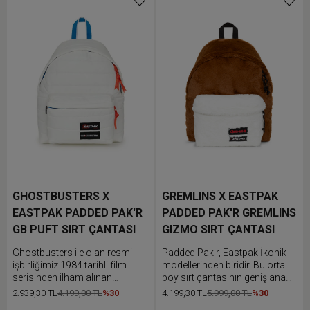
kullanım için tasarlanmıştır.
kullanım için tasarlanmıştır.
GHOSTBUSTERS X
GREMLINS X EASTPAK
EASTPAK PADDED PAK'R
PADDED PAK'R GREMLINS
GB PUFT SIRT ÇANTASI
GIZMO SIRT ÇANTASI
Ghostbusters ile olan resmi
Padded Pak'r, Eastpak İkonik
işbirliğimiz 1984 tarihli film
modellerinden biridir. Bu orta
serisinden ilham alınan
boy sırt çantasının geniş ana
nostaljik bir koleksiyon ortaya
bölmesi ve ön cebi bulunur.
2.939,30 TL
4.199,00 TL
%30
4.199,30 TL
5.999,00 TL
%30
çıkardı. İkonik Eastpak sırt
Dolgulu sırt ve omuz askıları