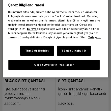
ayarlayın.
Çerez Bilgilendirmesi
Bu internet sitesinde, sizlere daha iyi hizmet sunabilmek ve kullanımı
kolaylaştırabilmek amacıyla çerezler ”cookie” kullanılmaktadır.Çerezler,
web sayfalarının kullanıcıları tanıması, sitenin içeriğinin iyileştirilmesi ve
geliştirilmesi amacıyla kişisel verilerinizi toplamaktadır. Çerezlerle
verdiğiniz izni
buraya
tıklayarak veya web sitesinde her sayfanın altında
bulabileceğiniz Çerez Politikası sayfasında yer alan bağlantı yoluyla her
zaman düzenleyebilirsiniz. Detaylı bilgiye ulaşmak için lütfen
Tıklayınız
Tümünü Reddet
Tümünü Kabul Et
Çerez Ayarlarını Yapılandır
PADDED PAK'R SPARK
PADDED PAK'R BLACK
BLACK SIRT ÇANTASI
SIRT ÇANTASI
İşte, eğlencede ve diğer her
İkonik sırt çantamız: Rahatlık
yerde yanınızdan
için üretildi, şıklık için tasarlandı
ayırmayacağınız ikonik
Eastpak sırt çantamızın simli
3.399,00 TL
3.399,00 TL
versiyonu. Gün boyu