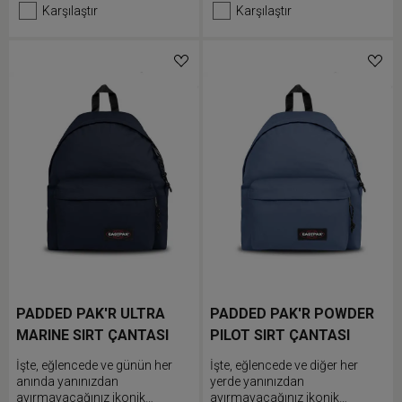
kullandığınız eşyaları ön cebine
Karşılaştır
Karşılaştır
doldurun ve rahat bir şekilde
taşımak için dolgulu omuz
askılarını ayarlayın.
PADDED PAK'R ULTRA
PADDED PAK'R POWDER
MARINE SIRT ÇANTASI
PILOT SIRT ÇANTASI
İşte, eğlencede ve günün her
İşte, eğlencede ve diğer her
anında yanınızdan
yerde yanınızdan
ayırmayacağınız ikonik
ayırmayacağınız ikonik