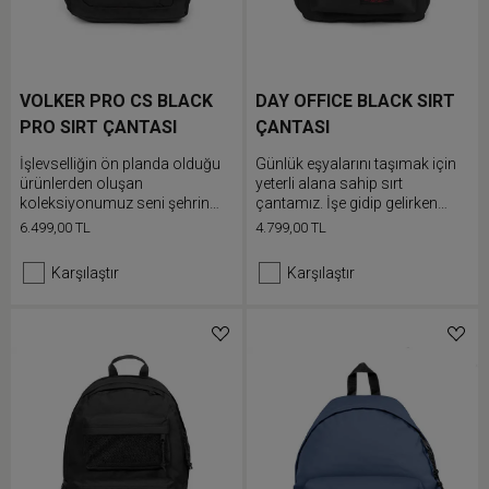
VOLKER PRO CS BLACK
DAY OFFICE BLACK SIRT
PRO SIRT ÇANTASI
ÇANTASI
İşlevselliğin ön planda olduğu
Günlük eşyalarını taşımak için
ürünlerden oluşan
yeterli alana sahip sırt
koleksiyonumuz seni şehrin
çantamız. İşe gidip gelirken
sokaklarından outdoor
kullandığın eşyalarını çift
6.499,00 TL
4.799,00 TL
maceralarına götürecek. Son
bölmesine, dahili dizüstü
derece geniş sırt çantamızın
bilgisayar bölmesine ve şişe
Karşılaştır
Karşılaştır
neopren dizüstü bilgisayar
cebine doldur. Gün boyu
bölmesi, iki adet ağ şişe cebi ve
rahatça taşımak için air mesh
anahtar takma halkası bulunur.
omuz askılarını ayarla.