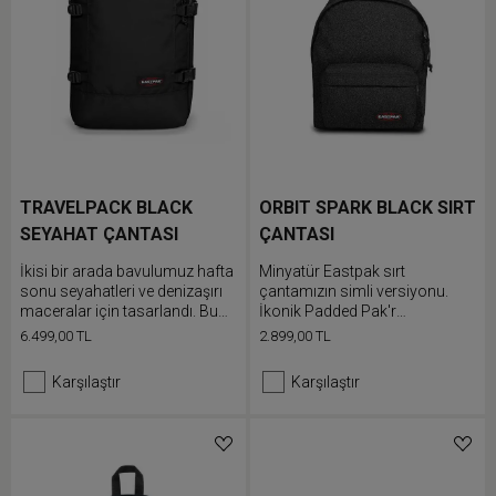
TRAVELPACK BLACK
ORBIT SPARK BLACK SIRT
SEYAHAT ÇANTASI
ÇANTASI
İkisi bir arada bavulumuz hafta
Minyatür Eastpak sırt
sonu seyahatleri ve denizaşırı
çantamızın simli versiyonu.
maceralar için tasarlandı. Bu
İkonik Padded Pak'r
çok yönlü çanta, ayarlanabilir
ürünümüzün daha küçük
6.499,00 TL
2.899,00 TL
omuz askıları sayesinde sırt
versiyonu olan bu sırt çantası
çantası olarak taşınabilir veya
dolgulu sırt paneli ve
Karşılaştır
Karşılaştır
taşıma sapları ile duffle çanta
ayarlanabilir omuz askılarına
olarak kullanılabilir. Elektronik
sahiptir.
cihazlarınızı korumak için iç
dizüstü bilgisayar bölmesini
kullanın.