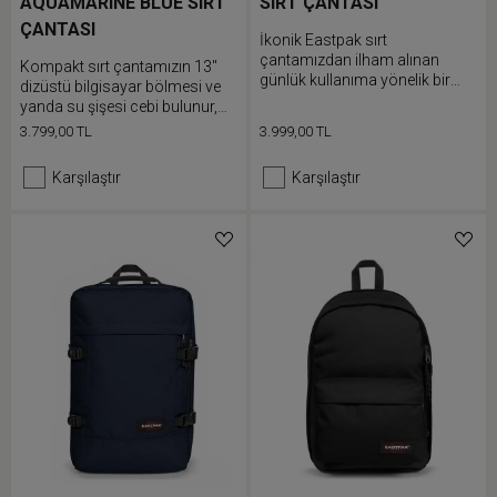
AQUAMARINE BLUE SIRT
SIRT ÇANTASI
ÇANTASI
İkonik Eastpak sırt
çantamızdan ilham alınan
Kompakt sırt çantamızın 13"
günlük kullanıma yönelik bir
dizüstü bilgisayar bölmesi ve
modeldir. Padded Pak'r sırt
yanda su şişesi cebi bulunur,
çantamızın dahili dizüstü
eşyalarını zahmetsizce
3.799,00 TL
3.999,00 TL
bilgisayar bölmesi, fermuarlı
düzenleyebilmeni sağlar ve 30
arka güvenlik cebi ve çok işlevli
yıllık garantimizle koruma
Karşılaştır
Karşılaştır
iki adet yan cep gibi çok sayıda
altında olan su itici özelliğe
özellikle donatılmış yeni
sahiptir.
versiyonu.