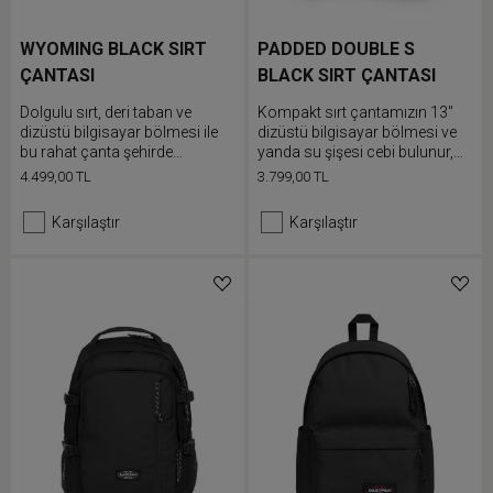
WYOMING BLACK SIRT
PADDED DOUBLE S
ÇANTASI
BLACK SIRT ÇANTASI
Dolgulu sırt, deri taban ve
Kompakt sırt çantamızın 13"
dizüstü bilgisayar bölmesi ile
dizüstü bilgisayar bölmesi ve
bu rahat çanta şehirde
yanda su şişesi cebi bulunur,
kullanıma uygundur
eşyalarını zahmetsizce
4.499,00 TL
3.799,00 TL
düzenleyebilmeni sağlar ve 30
yıllık garantimizle koruma
Karşılaştır
Karşılaştır
altında olan su itici özelliğe
sahiptir.