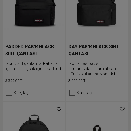
PADDED PAK'R BLACK
DAY PAK'R BLACK SIRT
SIRT ÇANTASI
ÇANTASI
İkonik sırt çantamız: Rahatlık
İkonik Eastpak sırt
için üretildi, şıklık için tasarlandı
çantamızdan ilham alınan
günlük kullanıma yönelik bir
modeldir. Padded Pak'r sırt
3.399,00 TL
3.999,00 TL
çantamızın dahili dizüstü
bilgisayar bölmesi, fermuarlı
Karşılaştır
Karşılaştır
arka güvenlik cebi ve çok işlevli
iki adet yan cep gibi çok sayıda
özellikle donatılmış yeni
versiyonu.