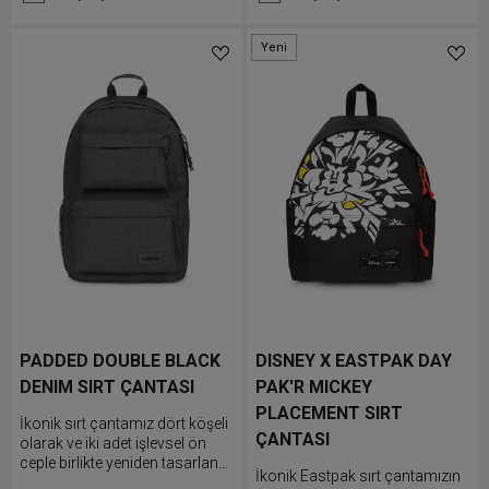
bilgisayar cebine ve polar
arka güvenlik cebi ve çok işlevli
astarlı cep telefonu cebine
iki adet yan cep gibi çok sayıda
yerleştirebilirsin. Maksimum
özellikle donatılmış yeni
Yeni
alan verimliliği için sıkıştırma
versiyonu.
kayışlarını kullan.
PADDED DOUBLE BLACK
DISNEY X EASTPAK DAY
DENIM SIRT ÇANTASI
PAK'R MICKEY
PLACEMENT SIRT
İkonik sırt çantamız dört köşeli
ÇANTASI
olarak ve iki adet işlevsel ön
ceple birlikte yeniden tasarlandı.
İkonik Eastpak sırt çantamızın
Tek renk tasarımlı bu çantanın