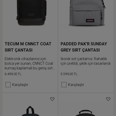
TECUM M CNNCT COAT
PADDED PAK'R SUNDAY
SIRT ÇANTASI
GREY SIRT ÇANTASI
Elektronik cihazlarınız için
İkonik sırt çantamız: Rahatlık
bolca yer sunan, CNNCT Coat
için üretildi, şıklık için tasarlandı
kumaş kaplamalı bu geniş sırt
çantası eşyalarınızı düzenleme
6.499,00 TL
3.399,00 TL
konusunda da iddialıdır
Karşılaştır
Karşılaştır