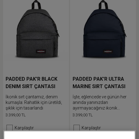
PADDED PAK'R BLACK
PADDED PAK'R ULTRA
DENIM SIRT ÇANTASI
MARINE SIRT ÇANTASI
İkonik sırt çantamız, denim
İşte, eğlencede ve günün her
kumaşla: Rahatlık için üretildi,
anında yanınızdan
şıklık için tasarlandı
ayırmayacağınız ikonik
Eastpak sırt çantamız. Gün
3.399,00 TL
3.399,00 TL
boyu kullandığınız eşyaları ön
cebine doldurun ve rahat bir
Karşılaştır
Karşılaştır
şekilde taşımak için dolgulu
omuz askılarını ayarlayın.