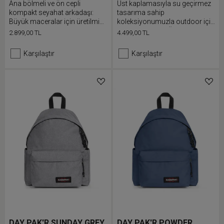
Ana bölmeli ve ön cepli
Üst kaplamasıyla su geçirmez
kompakt seyahat arkadaşı:
tasarıma sahip
Büyük maceralar için üretilmiş
koleksiyonumuzla outdoor için
mini çanta.
hazır olacaksın. Üstten
2.899,00 TL
4.499,00 TL
doldurulabilen sırt çantamızın
dolgulu dizüstü bilgisayar
Karşılaştır
Karşılaştır
bölmesi ve arkada fermuarlı
gizli cebi bulunur.
DAY PAK'R SUNDAY GREY
DAY PAK'R POWDER