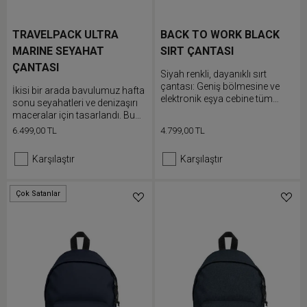
TRAVELPACK ULTRA
BACK TO WORK BLACK
MARINE SEYAHAT
SIRT ÇANTASI
ÇANTASI
Siyah renkli, dayanıklı sırt
çantası: Geniş bölmesine ve
İkisi bir arada bavulumuz hafta
elektronik eşya cebine tüm
sonu seyahatleri ve denizaşırı
eşyalarınız sığar
maceralar için tasarlandı. Bu
çok yönlü çanta, ayarlanabilir
6.499,00 TL
4.799,00 TL
omuz askıları sayesinde sırt
çantası olarak taşınabilir veya
Karşılaştır
Karşılaştır
taşıma sapları ile duffle çanta
olarak kullanılabilir. Elektronik
cihazlarınızı korumak için iç
Çok Satanlar
dizüstü bilgisayar bölmesini
kullanın.