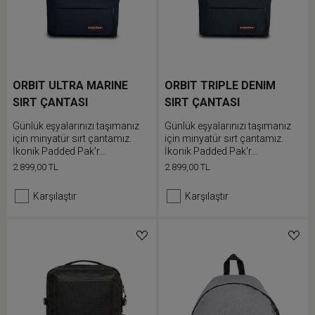
ORBIT ULTRA MARINE
ORBIT TRIPLE DENIM
SIRT ÇANTASI
SIRT ÇANTASI
Günlük eşyalarınızı taşımanız
Günlük eşyalarınızı taşımanız
için minyatür sırt çantamız.
için minyatür sırt çantamız.
İkonik Padded Pak'r
İkonik Padded Pak'r
ürünümüzün daha küçük
ürünümüzün daha küçük
2.899,00 TL
2.899,00 TL
versiyonu olan bu sırt çantası
versiyonu olan bu sırt çantası
dolgulu sırt paneli ve
dolgulu sırt paneli ve
Karşılaştır
Karşılaştır
ayarlanabilir omuz askılarına
ayarlanabilir omuz askılarına
sahiptir.
sahiptir.