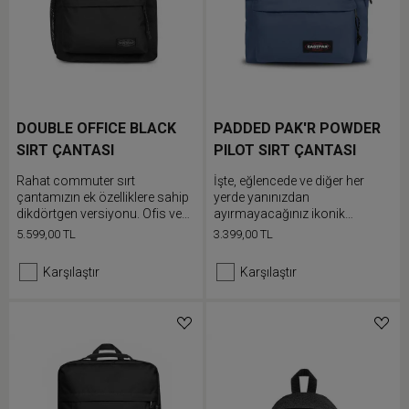
DOUBLE OFFICE BLACK
PADDED PAK'R POWDER
SIRT ÇANTASI
PILOT SIRT ÇANTASI
Rahat commuter sırt
İşte, eğlencede ve diğer her
çantamızın ek özelliklere sahip
yerde yanınızdan
dikdörtgen versiyonu. Ofis veya
ayırmayacağınız ikonik
okul eşyalarını öndeki çift cebe,
Eastpak sırt çantamız.
5.599,00 TL
3.399,00 TL
dolgulu dizüstü bilgisayar
Eşyalarınızı ön cebine doldurun
bölmesine ve şişe cebine
ve rahat bir şekilde taşımak için
Karşılaştır
Karşılaştır
yerleştirebilirsin.
dolgulu omuz askılarını
ayarlayın.