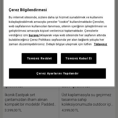
Çerez Bilgilendirmesi
Bu internet sitesinde, sizlere daha iyi hizmet sunabilmek ve kullanımı
kolaylaştırabilmek amacıyla çerezler ”cookie” kullanılmaktadır.Çerezler,
web sayfalarının kullanıcıları tanıması, sitenin içeriğinin iyileştirilmesi ve
geliştirilmesi amacıyla kişisel verilerinizi toplamaktadır. Çerezlerle
verdiğiniz izni
buraya
tıklayarak veya web sitesinde her sayfanın altında
bulabileceğiniz Çerez Politikası sayfasında yer alan bağlantı yoluyla her
zaman düzenleyebilirsiniz. Detaylı bilgiye ulaşmak için lütfen
Tıklayınız
Tümünü Reddet
Tümünü Kabul Et
Çerez Ayarlarını Yapılandır
DAY PAK'R S BLACK SIRT
DAY PAK'R TARP BLACK2
ÇANTASI
SIRT ÇANTASI
İkonik Eastpak sırt
Üst kaplamasıyla su geçirmez
çantamızdan ilham alınan
tasarıma sahip
kompakt bir modeldir. Padded
koleksiyonumuzla outdoor için
Pak'r sırt çantasının küçük
hazır olacaksın. İkonik Eastpak
3.399,00 TL
4.399,00 TL
versiyonunda dahili tablet
sırt çantamızın en yeni