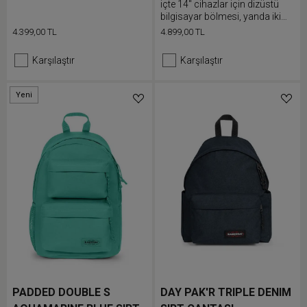
içte 14" cihazlar için dizüstü
ana bölmesi, dolgulu dizüstü
bilgisayar bölmesi, yanda iki
bilgisayar cebi ve şişe cebi
adet cebi, dolgulu sırt bölümü
4.399,00 TL
4.899,00 TL
yanınızdan ayırmak
ve gizli fermuarlı arka cebi
istemediğiniz tüm eşyalarınız
bulunur.
için alan sunar.
Karşılaştır
Karşılaştır
Yeni
PADDED DOUBLE S
DAY PAK'R TRIPLE DENIM