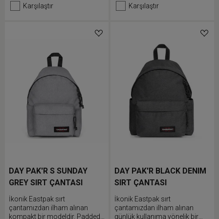
bölmesi, fermuarlı arka
versiyonunda dahili dizüstü
Karşılaştır
Karşılaştır
güvenlik cebi ve yan şişe cebi
bilgisayar bölmesi, gizli cep ve
bulunur.
iki adet çok işlevli şişe cebi
bulunur.
DAY PAK'R S SUNDAY
DAY PAK'R BLACK DENIM
GREY SIRT ÇANTASI
SIRT ÇANTASI
İkonik Eastpak sırt
İkonik Eastpak sırt
çantamızdan ilham alınan
çantamızdan ilham alınan
kompakt bir modeldir. Padded
günlük kullanıma yönelik bir