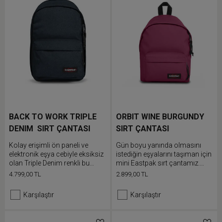
BACK TO WORK TRIPLE
ORBIT WINE BURGUNDY
DENIM SIRT ÇANTASI
SIRT ÇANTASI
Kolay erişimli ön paneli ve
Gün boyu yanında olmasını
elektronik eşya cebiyle eksiksiz
istediğin eşyalarını taşıman için
olan Triple Denim renkli bu
mini Eastpak sırt çantamız.
dayanıklı çantayı işe götürün
İkonik Padded Pak'r
4.799,00 TL
2.899,00 TL
modelimizin bu daha küçük
versiyonunda dolgulu sırt
Karşılaştır
Karşılaştır
paneli ve ayarlanabilir omuz
askıları bulunuyor.