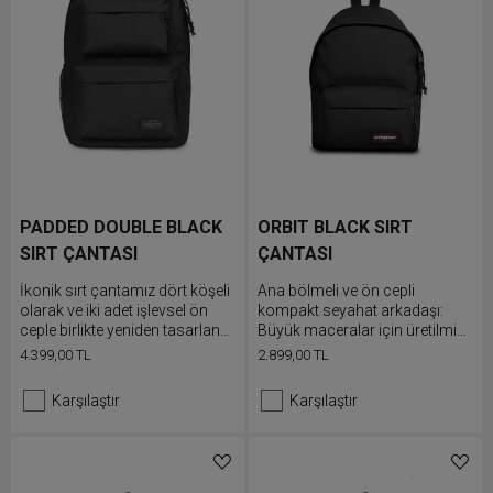
PADDED DOUBLE BLACK
ORBIT BLACK SIRT
SIRT ÇANTASI
ÇANTASI
İkonik sırt çantamız dört köşeli
Ana bölmeli ve ön cepli
olarak ve iki adet işlevsel ön
kompakt seyahat arkadaşı:
ceple birlikte yeniden tasarlandı.
Büyük maceralar için üretilmiş
Tek renk tasarımlı bu çantanın
mini çanta.
4.399,00 TL
2.899,00 TL
ana bölmesi, dolgulu dizüstü
bilgisayar cebi ve şişe cebi
Karşılaştır
Karşılaştır
yanınızdan ayırmak
istemediğiniz tüm eşyalarınız
için alan sunar.