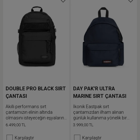
DOUBLE PRO BLACK SIRT
DAY PAK'R ULTRA
ÇANTASI
MARINE SIRT ÇANTASI
Akıllı performans sırt
İkonik Eastpak sırt
çantamızın elinin altında
çantamızdan ilham alınan
olmasını isteyeceğin eşyaların
günlük kullanıma yönelik bir
için çift ön cebi bulunur. İş veya
modeldir. Padded Pak'r sırt
6.499,00 TL
3.999,00 TL
okul eşyalarını iki ana
çantamızın dahili dizüstü
bölmesine, dahili dizüstü
bilgisayar bölmesi, fermuarlı
Karşılaştır
Karşılaştır