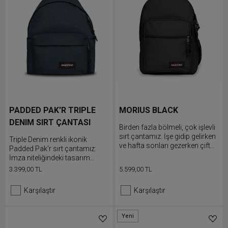
PADDED PAK'R TRIPLE
MORIUS BLACK
DENIM SIRT ÇANTASI
Birden fazla bölmeli, çok işlevli
sırt çantamız. İşe gidip gelirken
Triple Denim renkli ikonik
ve hafta sonları gezerken çift
Padded Pak'r sırt çantamız:
fermuarlı bölmesine, şişe
İmza niteliğindeki tasarım
cebine ve dolgulu dizüstü
anlayışımızla rahatlık için
3.399,00 TL
5.599,00 TL
bilgisayar bölmesine
üretildi
eşyalarınızı doldurun.
Karşılaştır
Karşılaştır
Yeni