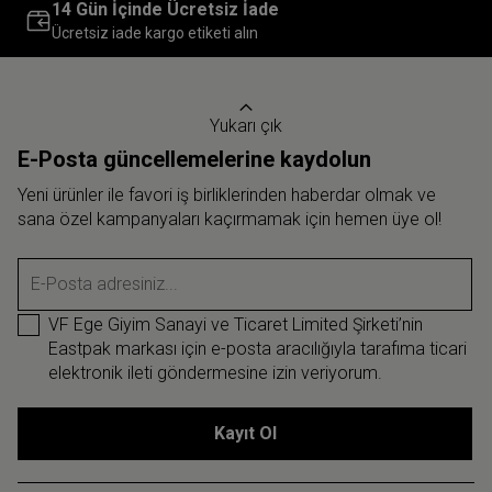
14 Gün İçinde Ücretsiz İade
Ücretsiz iade kargo etiketi alın
Yukarı çık
E-Posta güncellemelerine kaydolun
Yeni ürünler ile favori iş birliklerinden haberdar olmak ve
sana özel kampanyaları kaçırmamak için hemen üye ol!
E-Posta adresiniz...
VF Ege Giyim Sanayi ve Ticaret Limited Şirketi’nin
Eastpak markası için e-posta aracılığıyla tarafıma ticari
elektronik ileti göndermesine izin veriyorum.
Kayıt Ol