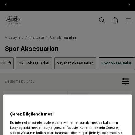
Anasayfa
Aksesuarlar
Spor Aksesuarları
Spor Aksesuarları
 Kılıfı
Okul Aksesuarları
Seyahat Aksesuarları
Spor Aksesuarları
2 eşleşme bulundu
Tükendi
Çerez Bilgilendirmesi
Bu internet sitesinde, sizlere daha iyi hizmet sunabilmek ve kullanımı
kolaylaştırabilmek amacıyla çerezler ”cookie” kullanılmaktadır.Çerezler,
web sayfalarının kullanıcıları tanıması, sitenin içeriğinin iyileştirilmesi ve