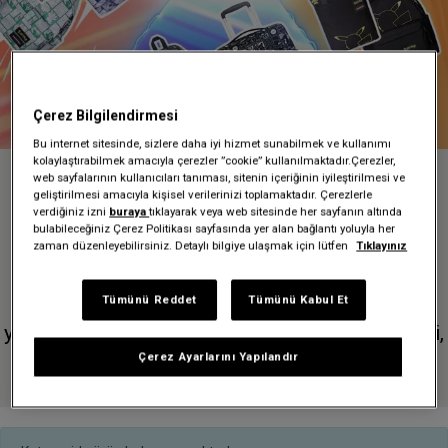
Çerez Bilgilendirmesi
Bu internet sitesinde, sizlere daha iyi hizmet sunabilmek ve kullanımı
kolaylaştırabilmek amacıyla çerezler ”cookie” kullanılmaktadır.Çerezler,
web sayfalarının kullanıcıları tanıması, sitenin içeriğinin iyileştirilmesi ve
Pokémon
geliştirilmesi amacıyla kişisel verilerinizi toplamaktadır. Çerezlerle
verdiğiniz izni
buraya
tıklayarak veya web sitesinde her sayfanın altında
bulabileceğiniz Çerez Politikası sayfasında yer alan bağlantı yoluyla her
zaman düzenleyebilirsiniz. Detaylı bilgiye ulaşmak için lütfen
Tıklayınız
Pokémon ile ilk iş birliğimiz, ikonik Eastpak
Tümünü Reddet
Tümünü Kabul Et
modellerimizi serinin sevilen Pokémon'u ile
yeniden yorumluyor. Pokémon, animasyon serisi,
video oyunları ve çok daha fazlasıyla dünyanın
Çerez Ayarlarını Yapılandır
dört bir yanındaki yetişkinlerin ve çocukların
kalbini fethetti.