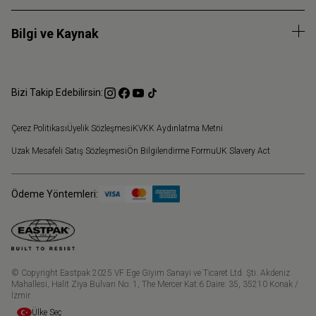
Bilgi ve Kaynak
Bizi Takip Edebilirsin:
Çerez Politikası
Üyelik Sözleşmesi
KVKK Aydınlatma Metni
Uzak Mesafeli Satış Sözleşmesi
Ön Bilgilendirme Formu
UK Slavery Act
Ödeme Yöntemleri:
© Copyright Eastpak 2025 VF Ege Giyim Sanayi ve Ticaret Ltd. Şti. Akdeniz
Mahallesi, Halit Ziya Bulvarı No: 1, The Mercer Kat:6 Daire: 35, 35210 Konak /
İzmir
Ülke Seç