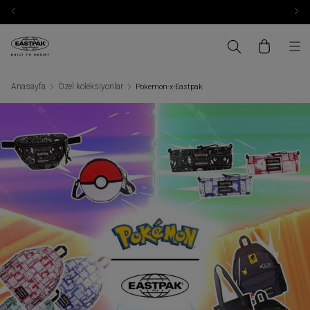
Anasayfa
Özel koleksiyonlar
Pokemon-x-Eastpak