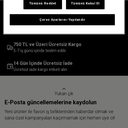
Tümünü Reddet
Tümünü Kabul Et
30 Yıla Kadar Garanti
Üretim veya parça kusurları nedeniyle
Çerez Ayarlarını Yapılandır
İlk Alışverişine Özel %10 İndirim
Tam fiyatlı ürünlerde
750 TL ve Üzeri Ücretsiz Kargo
5-7 iş günü içinde teslim edilir.
14 Gün İçinde Ücretsiz İade
Ücretsiz iade kargo etiketi alın
Yukarı çık
E-Posta güncellemelerine kaydolun
Yeni ürünler ile favori iş birliklerinden haberdar olmak ve
sana özel kampanyaları kaçırmamak için hemen üye ol!