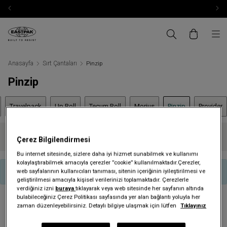
Anasayfa
Sırt Çantaları
Pinzip
Pinzip
Travelpack
Up Roll
Tecum Roll
Morius
Pinzip
Provider
Kategoride ürün bulunmamaktadır
Çerez Bilgilendirmesi
Bu internet sitesinde, sizlere daha iyi hizmet sunabilmek ve kullanımı
kolaylaştırabilmek amacıyla çerezler ”cookie” kullanılmaktadır.Çerezler,
web sayfalarının kullanıcıları tanıması, sitenin içeriğinin iyileştirilmesi ve
Kategoride ürün bulunmamaktadır
geliştirilmesi amacıyla kişisel verilerinizi toplamaktadır. Çerezlerle
verdiğiniz izni
buraya
tıklayarak veya web sitesinde her sayfanın altında
bulabileceğiniz Çerez Politikası sayfasında yer alan bağlantı yoluyla her
zaman düzenleyebilirsiniz. Detaylı bilgiye ulaşmak için lütfen
Tıklayınız